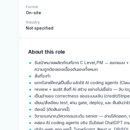
Format
On-site
Industry
Not specified
About this role
รับเป้าหมายผลิตภัณฑ์จาก C Level,PM → ออกแบบ + 
ความถูกต้องเองเบื้องต้นเองทั้งหมด
สิ่งที่จะทำ
แตกโจทย์ใหญ่เป็นชิ้น แล้วใช้ AI coding agents (Cl
review + audit สิ่งที่ AI สร้าง อย่างไม่เชื่อใจ — จับ l
เป็นเจ้าของ correctness ของระบบเงิน (credit/Strip
เขียน/สั่งเขียน test, ผ่าน gate, deploy, และ ยืนยันว่า
ต้องมี (ตัดสินจากนี้)
วิจารณญาณวิศวกรรมระดับ senior — อ่านโค้ดออก, บอกไ
คล่อง AI coding agents จริง (ไม่ใช่แค่ ChatGPT ถ
เข้าใจ web app ยุคนี้: TypeScript, Next.js, DB/S