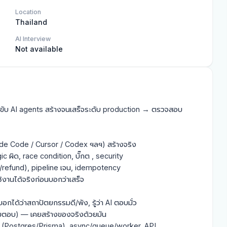
Location
Thailand
AI Interview
Not available
ขับ AI agents สร้างจนเสร็จระดับ production → ตรวจสอบ
aude Code / Cursor / Codex ฯลฯ) สร้างจริง
ogic ผิด, race condition, บั๊กต , security
e/refund), pipeline เจน, idempotency
ใช้งานได้จริงก่อนบอกว่าเสร็จ
ด้ว่าสถาปัตยกรรมดี/พัง, รู้ว่า AI ตอบมั่ว
ามตอบ) — เคยสร้างของจริงด้วยมัน
QL (Postgres/Prisma), async/queue/worker, API,