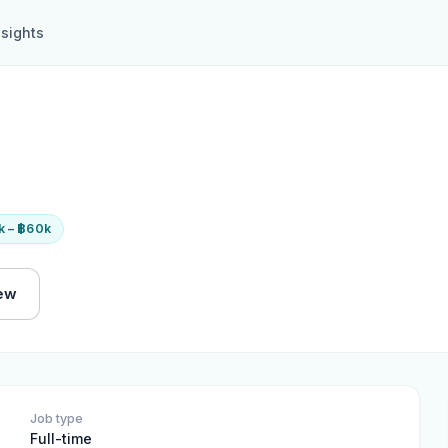
nsights
k – ฿60k
iew
Job type
Full-time