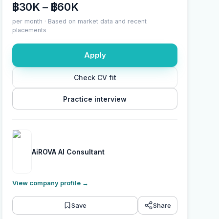
฿30K – ฿60K
per month
·
Based on market data and recent
placements
Apply
Check CV fit
Practice interview
AiROVA AI Consultant
View company profile
→
Save
Share