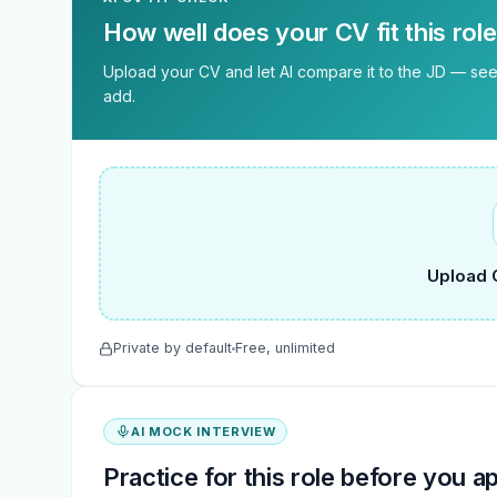
How well does your CV fit this rol
Upload your CV and let AI compare it to the JD — see 
add.
Upload 
Private by default
Free, unlimited
AI MOCK INTERVIEW
Practice for this role before you a