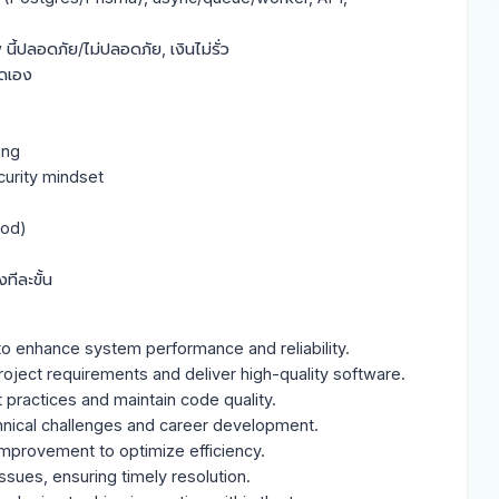
ี้ปลอดภัย/ไม่ปลอดภัย, เงินไม่รั่ว
ิดเอง
ing
curity mindset
rod)
ีละขั้น
o enhance system performance and reliability.

oject requirements and deliver high-quality software.

ractices and maintain code quality.

hnical challenges and career development.

improvement to optimize efficiency.

ssues, ensuring timely resolution.
