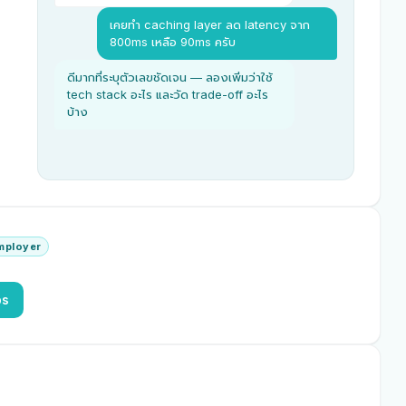
เคยทำ caching layer ลด latency จาก
800ms เหลือ 90ms ครับ
ดีมากที่ระบุตัวเลขชัดเจน — ลองเพิ่มว่าใช้
tech stack อะไร และวัด trade-off อะไร
บ้าง
employer
bs