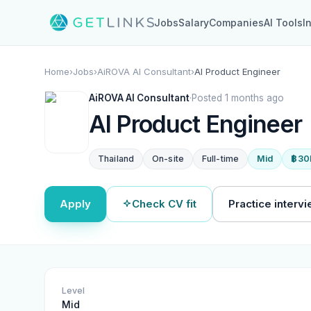
Jobs
Salary
Companies
AI Tools
I
Home
›
Jobs
›
AiROVA AI Consultant
›
AI Product Engineer
AiROVA AI Consultant
·
Posted 1 months ago
AI Product Engineer
Thailand
On-site
Full-time
Mid
฿30
Apply
Check CV fit
Practice interv
Level
Mid