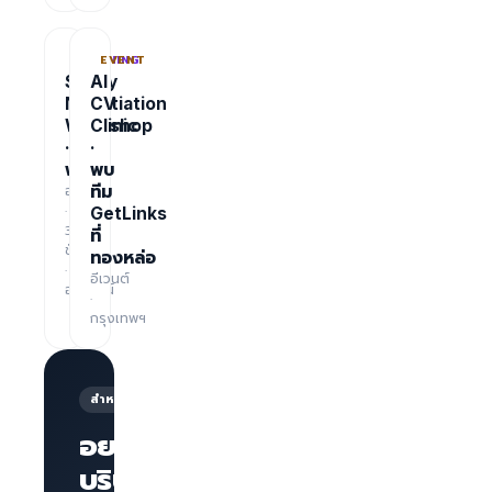
TRAINING
EVENT
Salary
AI
Negotiation
CV
Workshop
Clinic
·
·
ฟรี
พบ
อบรม
ทีม
·
GetLinks
3
ที่
ชั่วโมง
ทองหล่อ
·
อีเวนต์
ออนไลน์
·
กรุงเทพฯ
สำหรับนายจ้าง
อยากให้
บริษัทของ