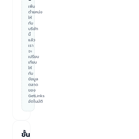
เพิ่ม
ตำแหน่ง
ให้
กับ
บริษัท
นี้
แล้ว
เรา
จะ
เปรียบ
เทียบ
ให้
กับ
ข้อมูล
ตลาด
ของ
GetLinks
อัตโนมัติ
ขั้น