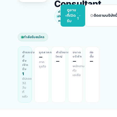
Consultant
ดูงาน
กำลัง
·
ที่เปิด
ติดตามบริษัทนี
รับ
1
สมัคร
รับ
กำลังรับสมัคร
ตำแหน่ง
อุตสาหกรรม
สำนักงาน
ขนาด
ก่อ
—
ที่
ใหญ่
บริษัท
ตั้ง
—
—
—
ยัง
ภาค
เปิด
พนักงาน
ธุรกิจ
รับ
ทั่ว
1
เอเชีย
อัปเดต
32
วัน
ที่
แล้ว