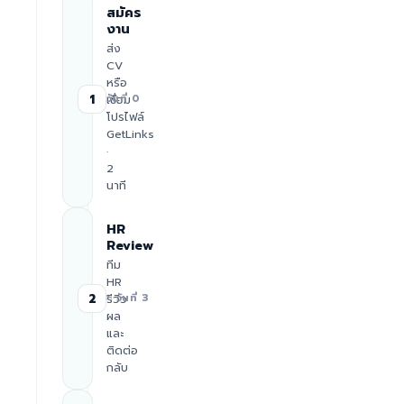
สมัคร
งาน
ส่ง
CV
หรือ
1
เชื่อม
วันที่ 0
โปรไฟล์
GetLinks
·
2
นาที
HR
Review
ทีม
HR
2
รีวิว
≈ วันที่ 3
ผล
และ
ติดต่อ
กลับ