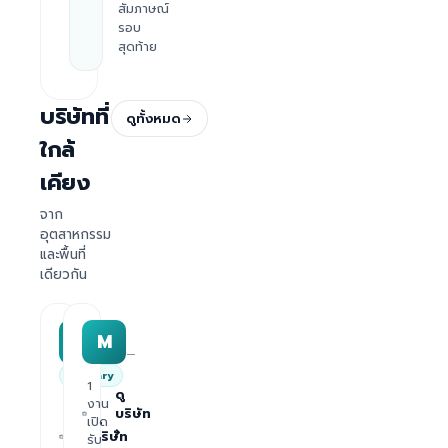
สัมภาษณ์
รอบ
สุดท้าย
บริษัทที่
ดูทั้งหมด
ใกล้
เคียง
จาก
อุตสาหกรรม
และพื้นที่
เดียวกัน
HRWork
MAA group
H
M
—
—
Salary
1
ดู
งาน
1
บริษัท
ดู
เปิด
งาน
›
บริษัท
รับ
เปิด