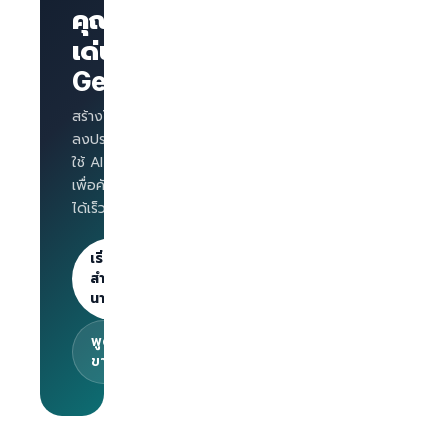
คุณโดด
หน้าเพจ
บริษัทพร้อม
เด่นบน
แบรนด์
GetLinks?
AI
Interview
สำหรับทุก
สร้างโปรไฟล์บริษัท
ตำแหน่ง
ลงประกาศงาน และ
Salary
ใช้ AI Interview
benchmark
เพื่อคัดกรองผู้สมัคร
สำหรับ
ได้เร็วขึ้น
นายจ้าง
ลงประกาศไม่
จำกัด · 30
เริ่มต้น
วันแรกฟรี
สำหรับ
นายจ้าง
พูดคุยกับทีม
ขาย