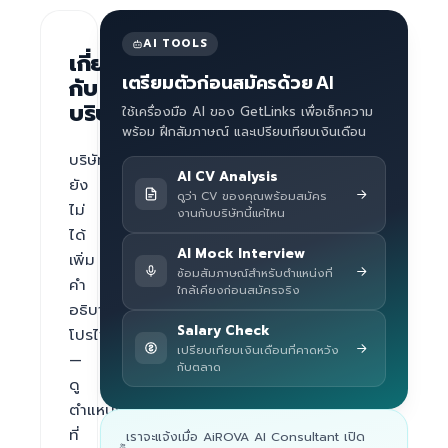
AI TOOLS
เกี่ยว
เตรียมตัวก่อนสมัครด้วย AI
กับ
บริษัท
ใช้เครื่องมือ AI ของ GetLinks เพื่อเช็กความ
พร้อม ฝึกสัมภาษณ์ และเปรียบเทียบเงินเดือน
บริษัท
AI CV Analysis
ยัง
ดูว่า CV ของคุณพร้อมสมัคร
ไม่
งานกับบริษัทนี้แค่ไหน
ได้
AI Mock Interview
เพิ่ม
ซ้อมสัมภาษณ์สำหรับตำแหน่งที่
คำ
ใกล้เคียงก่อนสมัครจริง
อธิบาย
Salary Check
โปรไฟล์ 
เปรียบเทียบเงินเดือนที่คาดหวัง
— 
กับตลาด
ดู
ตำแหน่ง
ที่
เราจะแจ้งเมื่อ AiROVA AI Consultant เปิด