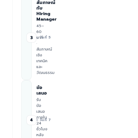
สัมภาษณ์
กับ
Hiring
Manager
45–
60
นาที
3
≈ วันที่ 5
·
สัมภาษณ์
เชิง
เทคนิค
และ
วัฒนธรรม
ข้อ
เสนอ
รับ
ข้อ
เสนอ
ภายใน
4
≈ วันที่ 7
24
ชั่วโมง
หลัง