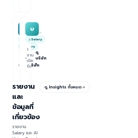
›
รับ
Varisoft
บริษัท เดอะริชคอนซัลท์ จำกัด
V
บ
—
—
AI
Salary
Salary
1
ดู
งาน
1
บริษัท
ดู
เปิด
งาน
›
บริษัท
รับ
เปิด
›
รับ
รายงาน
ดู Insights ทั้งหมด
และ
ข้อมูลที่
เกี่ยวข้อง
รายงาน
Salary และ AI