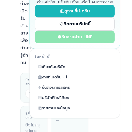
ตำแหน่งใหม่ ปรับเงินเดือน หรือมี AI Interview
กำลัง
เปิด
ดูงานที่เปิดรับ
รับ
ติดตามบริษัทนี้
ด้าน
ล่าง
รับงานผ่าน LINE
เพื่อ
ทำความ
รู้จัก
ในหน้านี้
ทีม
เกี่ยวกับบริษัท
งานที่เปิดรับ · 1
กำลังจ้าง
สถานที่ทำงาน
สายไหน
ขั้นตอนการสมัคร
Bangkok
Tech
บริษัทที่ใกล้เคียง
รายงานและข้อมูล
รูปแบบ
บริษัททำอะไร
งาน
—
ยังไม่ระบุ
รูปแบบ