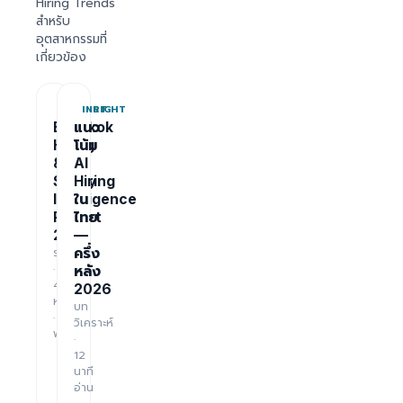
Hiring Trends
สำหรับ
อุตสาหกรรมที่
เกี่ยวข้อง
REPORT
INSIGHT
Bangkok
แนว
Hiring
โน้ม
&
AI
Salary
Hiring
Intelligence
ใน
Report
ไทย
2026
—
รายงาน
ครึ่ง
·
หลัง
48
2026
หน้า
บท
·
วิเคราะห์
ฟรี
·
12
นาที
อ่าน