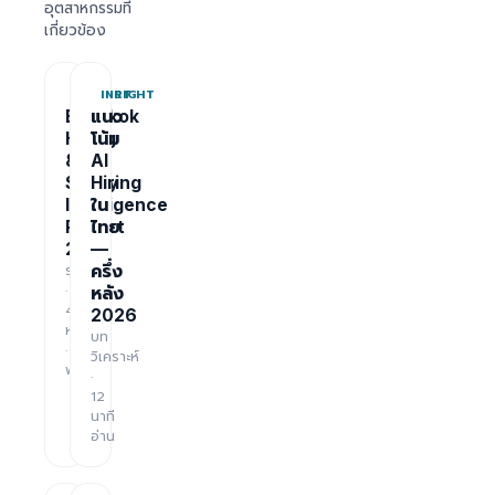
อุตสาหกรรมที่
เกี่ยวข้อง
REPORT
INSIGHT
Bangkok
แนว
Hiring
โน้ม
&
AI
Salary
Hiring
Intelligence
ใน
Report
ไทย
2026
—
รายงาน
ครึ่ง
·
หลัง
48
2026
หน้า
บท
·
วิเคราะห์
ฟรี
·
12
นาที
อ่าน