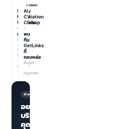
TRAINING
EVENT
Salary
AI
Negotiation
CV
Workshop
Clinic
·
·
ฟรี
พบ
อบรม
ทีม
·
GetLinks
3
ที่
ชั่วโมง
ทองหล่อ
·
อีเวนต์
ออนไลน์
·
กรุงเทพฯ
สำหรับนายจ้าง
อยากให้
บริษัทของ
คุณโดด
หน้าเพจ