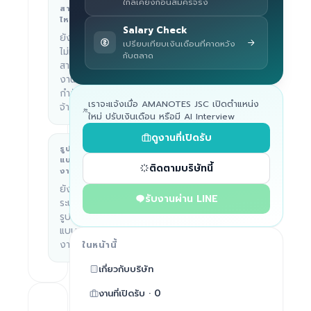
ใกล้เคียงก่อนสมัครจริง
Ho Chi
สาย
ไหน
Minh
Salary Check
City,
ยัง
เปรียบเทียบเงินเดือนที่คาดหวัง
Vietnam
ไม่มี
กับตลาด
สาย
งานที่
กำลัง
เราจะแจ้งเมื่อ AMANOTES JSC เปิดตำแหน่ง
จ้าง
ใหม่ ปรับเงินเดือน หรือมี AI Interview
ดูงานที่เปิดรับ
รูป
บริษัททำอะไร
แบบ
—
ติดตามบริษัทนี้
งาน
ยังไม่
รับงานผ่าน LINE
ระบุ
รูป
แบบ
งาน
ในหน้านี้
เกี่ยวกับบริษัท
งานที่เปิดรับ · 0