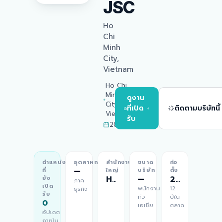
JSC
Ho
Chi
Minh
City,
Vietnam
Ho Chi
Minh
ดูงาน
City,
ที่เปิด
ติดตามบริษัทนี้
Vietnam
รับ
2014
ตำแหน่ง
อุตสาหกรรม
สำนักงาน
ขนาด
ก่อ
—
ที่
ใหญ่
บริษัท
ตั้ง
Ho Chi Minh City, Vietnam
—
2014
ยัง
ภาค
เปิด
พนักงาน
12
ธุรกิจ
รับ
ทั่ว
ปีใน
0
เอเชีย
ตลาด
อัปเดต
ภายใน