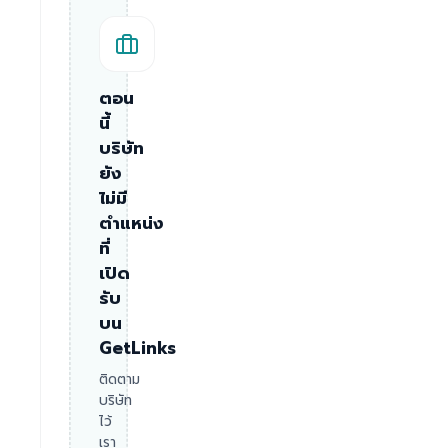
ตอน
นี้
บริษัท
ยัง
ไม่มี
ตำแหน่ง
ที่
เปิด
รับ
บน
GetLinks
ติดตาม
บริษัท
ไว้
เรา