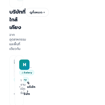
บริษัทที่
ดูทั้งหมด
ใกล้
เคียง
จาก
อุตสาหกรรม
และพื้นที่
เดียวกัน
HRWork
H
AiROVA AI Consultant
—
—
Salary
Salary
1
ดู
งาน
บริษัท
1
เปิด
ดู
›
งาน
รับ
บริษัท
เปิด
›
รับ