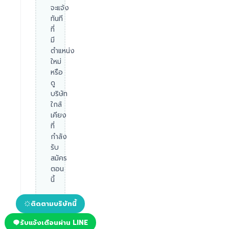
จะแจ้ง
ทันที
ที่
มี
ตำแหน่ง
ใหม่
หรือ
ดู
บริษัท
ใกล้
เคียง
ที่
กำลัง
รับ
สมัคร
ตอน
นี้
ติดตามบริษัทนี้
รับแจ้งเตือนผ่าน LINE