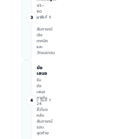
45–
60
นาที
3
≈ วันที่ 5
·
สัมภาษณ์
เชิง
เทคนิค
และ
วัฒนธรรม
ข้อ
เสนอ
รับ
ข้อ
เสนอ
ภายใน
4
≈ วันที่ 7
24
ชั่วโมง
หลัง
สัมภาษณ์
รอบ
สุดท้าย