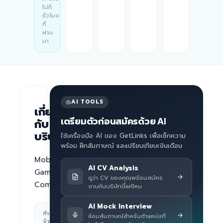
ไม่กี่
ชั่วโมง
ที่
ผ่าน
มา
AI TOOLS
เกี่ยว
เตรียมตัวก่อนสมัครด้วย AI
กับ
บริษัท
ใช้เครื่องมือ AI ของ GetLinks เพื่อเช็กความ
พร้อม ฝึกสัมภาษณ์ และเปรียบเทียบเงินเดือน
Mobile 
AI CV Analysis
Game 
ดูว่า CV ของคุณพร้อมสมัคร
Company
งานกับบริษัทนี้แค่ไหน
AI Mock Interview
กำลัง
สถานที่ทำงาน
ซ้อมสัมภาษณ์สำหรับตำแหน่งที่
จ้าง