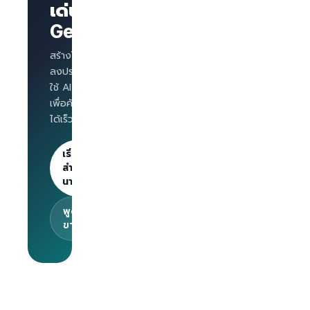
บริษัทพร้อม
เด่นบน
แบรนด์
GetLinks?
AI
Interview
สำหรับทุก
สร้างโปรไฟล์บริษัท
ตำแหน่ง
ลงประกาศงาน และ
Salary
ใช้ AI Interview
benchmark
เพื่อคัดกรองผู้สมัคร
สำหรับ
ได้เร็วขึ้น
นายจ้าง
ลงประกาศไม่
จำกัด · 30
เริ่มต้น
วันแรกฟรี
สำหรับ
นายจ้าง
พูดคุยกับทีม
ขาย