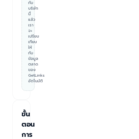
กับ
บริษัท
นี้
แล้ว
เรา
จะ
เปรียบ
เทียบ
ให้
กับ
ข้อมูล
ตลาด
ของ
GetLinks
อัตโนมัติ
ขั้น
ตอน
การ