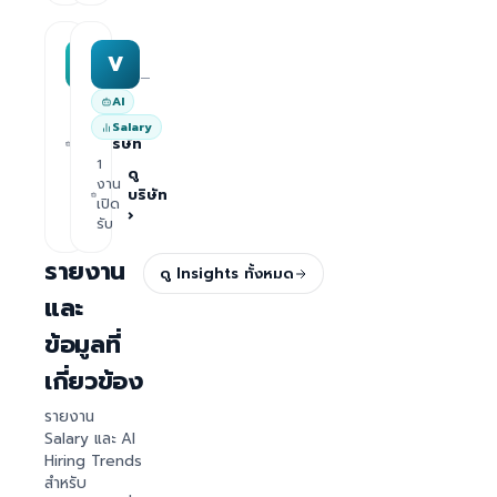
MAA group
Varisoft
M
V
—
—
AI
1
ดู
Salary
งาน
บริษัท
เปิด
1
›
รับ
ดู
งาน
บริษัท
เปิด
›
รับ
รายงาน
ดู Insights ทั้งหมด
และ
ข้อมูลที่
เกี่ยวข้อง
รายงาน
Salary และ AI
Hiring Trends
สำหรับ