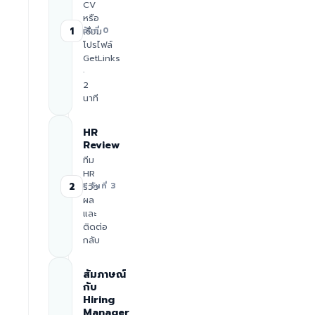
CV
หรือ
1
เชื่อม
วันที่ 0
โปรไฟล์
GetLinks
·
2
นาที
HR
Review
ทีม
HR
2
รีวิว
≈ วันที่ 3
ผล
และ
ติดต่อ
กลับ
สัมภาษณ์
กับ
Hiring
Manager