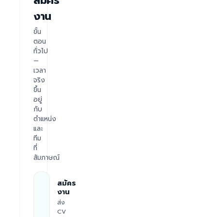
สมัคร
งาน
ขั้น
ตอน
ทั่วไป
—
เวลา
จริง
ขึ้น
อยู่
กับ
ตำแหน่ง
และ
ทีม
ที่
สัมภาษณ์
สมัคร
งาน
ส่ง
CV