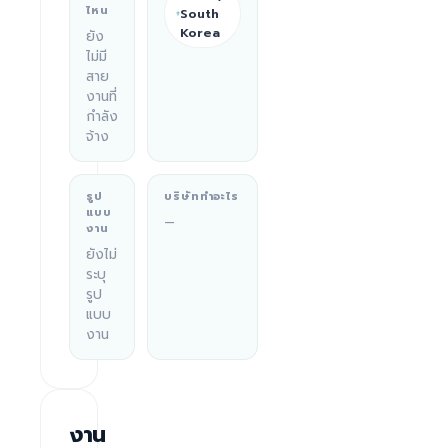
ไหน
South
Korea
ยัง
ไม่มี
สาย
งานที่
กำลัง
จ้าง
รูป
บริษัททำอะไร
แบบ
—
งาน
ยังไม่
ระบุ
รูป
แบบ
งาน
งาน