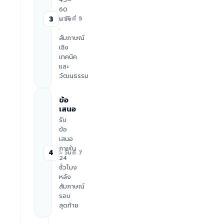
60
นาที
3
≈ วันที่ 5
·
สัมภาษณ์
เชิง
เทคนิค
และ
วัฒนธรรม
ข้อ
เสนอ
รับ
ข้อ
เสนอ
ภายใน
4
≈ วันที่ 7
24
ชั่วโมง
หลัง
สัมภาษณ์
รอบ
สุดท้าย