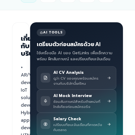
AI TOOLS
เกี่ยว
เตรียมตัวก่อนสมัครด้วย AI
กับ
บริษัท
ใช้เครื่องมือ AI ของ GetLinks เพื่อเช็กความ
พร้อม ฝึกสัมภาษณ์ และเปรียบเทียบเงินเดือน
+ 
AI CV Analysis
AR/VR 
ดูว่า CV ของคุณพร้อมสมัคร
develop, 
งานกับบริษัทนี้แค่ไหน
IoT 
AI Mock Interview
solution 
ซ้อมสัมภาษณ์สำหรับตำแหน่งที่
develop, 
ใกล้เคียงก่อนสมัครจริง
Hybrid 
Salary Check
app 
เปรียบเทียบเงินเดือนที่คาดหวัง
develop, 
กับตลาด