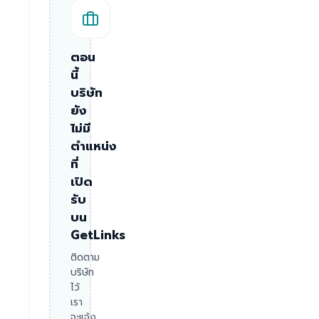
ตอน
นี้
บริษัท
ยัง
ไม่มี
ตำแหน่ง
ที่
เปิด
รับ
บน
GetLinks
ติดตาม
บริษัท
ไว้
เรา
จะแจ้ง