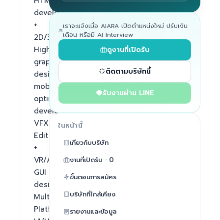
HTML5/Wordpress 
develop 
+ 
เราจะแจ้งเมื่อ AIARA เปิดตำแหน่งใหม่ ปรับเงิน
เดือน หรือมี AI Interview
2D/3D 
High 
ดูงานที่เปิดรับ
graphic 
ติดตามบริษัทนี้
design 
mobile 
รับงานผ่าน LINE
optimization 
develop, 
VFX/CG 
ในหน้านี้
Edit 
เกี่ยวกับบริษัท
+ 
VR/AR 
งานที่เปิดรับ · 0
GUI 
ขั้นตอนการสมัคร
design, 
บริษัทที่ใกล้เคียง
Multi-
Platform 
รายงานและข้อมูล