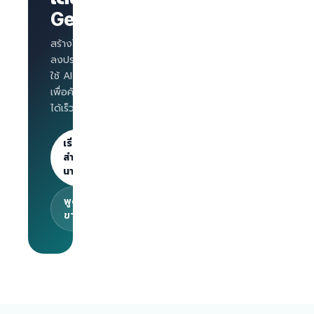
แบรนด์
GetLinks?
AI
Interview
สำหรับทุก
สร้างโปรไฟล์บริษัท
ตำแหน่ง
ลงประกาศงาน และ
Salary
ใช้ AI Interview
benchmark
เพื่อคัดกรองผู้สมัคร
สำหรับ
ได้เร็วขึ้น
นายจ้าง
ลงประกาศไม่
จำกัด · 30
เริ่มต้น
วันแรกฟรี
สำหรับ
นายจ้าง
พูดคุยกับทีม
ขาย