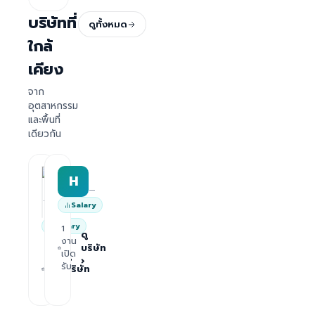
บริษัทที่
ดูทั้งหมด
ใกล้
เคียง
จาก
อุตสาหกรรม
และพื้นที่
เดียวกัน
HRWork
H
AiROVA AI Consultant
—
—
Salary
Salary
1
ดู
งาน
บริษัท
1
เปิด
ดู
›
งาน
รับ
บริษัท
เปิด
›
รับ