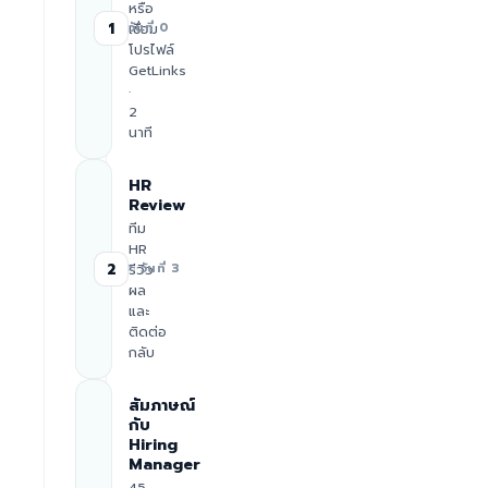
หรือ
1
เชื่อม
วันที่ 0
โปรไฟล์
GetLinks
·
2
นาที
HR
Review
ทีม
HR
2
รีวิว
≈ วันที่ 3
ผล
และ
ติดต่อ
กลับ
สัมภาษณ์
กับ
Hiring
Manager
45–