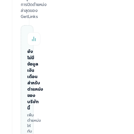
การปิดตำแหน่ง
ล่าสุดของ
GetLinks
ยัง
ไม่มี
ข้อมูล
เงิน
เดือน
สำหรับ
ตำแหน่ง
ของ
บริษัท
นี้
เพิ่ม
ตำแหน่ง
ให้
กับ