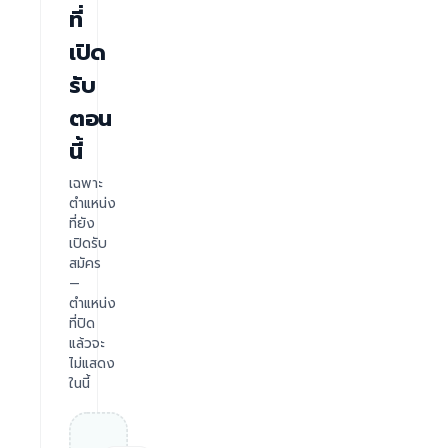
ที่
เปิด
รับ
ตอน
นี้
เฉพาะ
ตำแหน่ง
ที่ยัง
เปิดรับ
สมัคร
—
ตำแหน่ง
ที่ปิด
แล้วจะ
ไม่แสดง
ในนี้