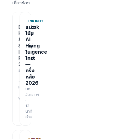
เกี่ยวข้อง
REPORT
INSIGHT
Bangkok
แนว
Hiring
โน้ม
&
AI
Salary
Hiring
Intelligence
ใน
Report
ไทย
2026
—
รายงาน
ครึ่ง
·
หลัง
48
2026
หน้า
บท
·
วิเคราะห์
ฟรี
·
12
นาที
อ่าน