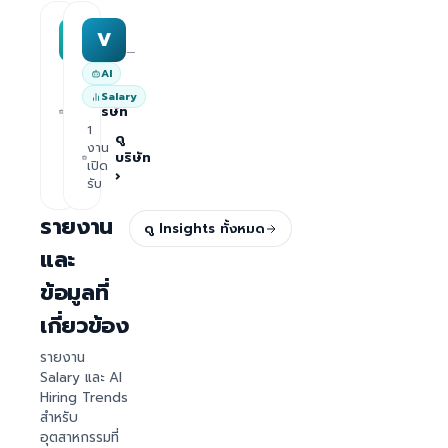
MAA group
Varisoft
M
V
—
—
AI
1
ดู
Salary
งาน
บริษัท
เปิด
1
›
รับ
ดู
งาน
บริษัท
เปิด
›
รับ
รายงาน
ดู Insights ทั้งหมด
และ
ข้อมูลที่
เกี่ยวข้อง
รายงาน
Salary และ AI
Hiring Trends
สำหรับ
อุตสาหกรรมที่