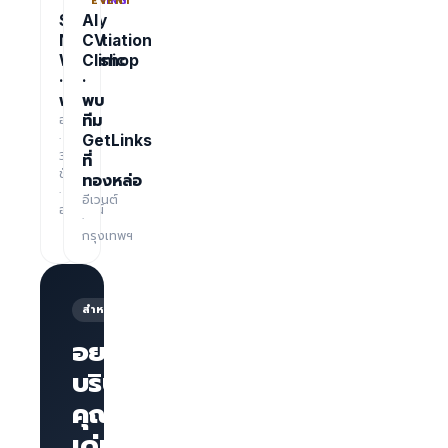
TRAINING
EVENT
Salary
AI
Negotiation
CV
Workshop
Clinic
·
·
ฟรี
พบ
อบรม
ทีม
·
GetLinks
3
ที่
ชั่วโมง
ทองหล่อ
·
อีเวนต์
ออนไลน์
·
กรุงเทพฯ
สำหรับนายจ้าง
อยากให้
บริษัทของ
คุณโดด
หน้าเพจ
บริษัทพร้อม
เด่นบน