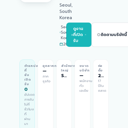
Seoul,
South
Korea
Seoul,
ดูงาน
South
ที่เปิด
ติดตามบริษัทนี้
Korea
รับ
2009
ตำแหน่ง
อุตสาหกรรม
สำนักงาน
ขนาด
ก่อ
—
ที่
ใหญ่
บริษัท
ตั้ง
Seoul, South Korea
—
2009
ยัง
ภาค
เปิด
พนักงาน
17
ธุรกิจ
รับ
ทั่ว
ปีใน
0
เอเชีย
ตลาด
อัปเดต
ภายใน
ไม่กี่
ชั่วโมง
ที่
ผ่าน
มา