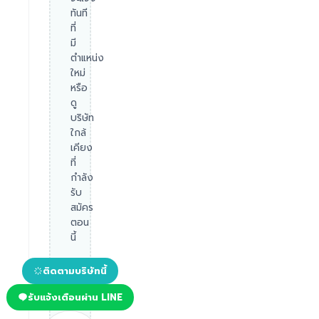
ทันที
ที่
มี
ตำแหน่ง
ใหม่
หรือ
ดู
บริษัท
ใกล้
เคียง
ที่
กำลัง
รับ
สมัคร
ตอน
นี้
ติดตามบริษัทนี้
รับแจ้งเตือนผ่าน LINE