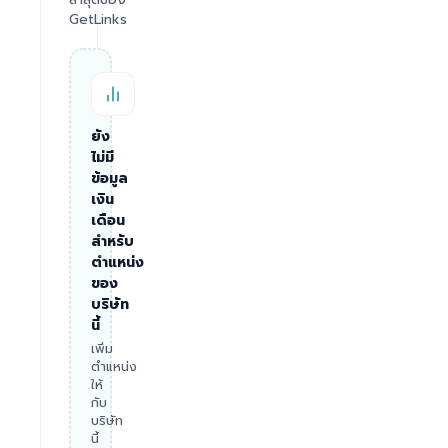
GetLinks
ยัง
ไม่มี
ข้อมูล
เงิน
เดือน
สำหรับ
ตำแหน่ง
ของ
บริษัท
นี้
เพิ่ม
ตำแหน่ง
ให้
กับ
บริษัท
นี้