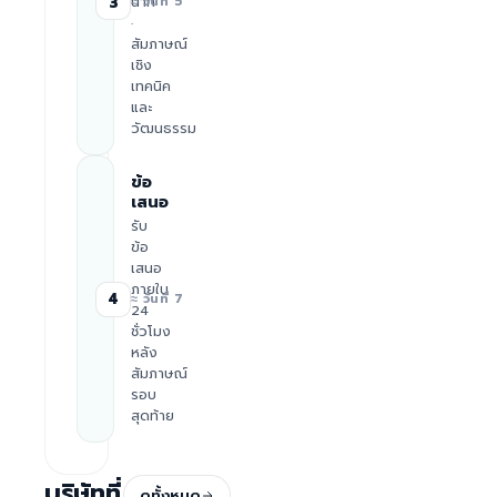
นาที
3
≈ วันที่ 5
·
สัมภาษณ์
เชิง
เทคนิค
และ
วัฒนธรรม
ข้อ
เสนอ
รับ
ข้อ
เสนอ
ภายใน
4
≈ วันที่ 7
24
ชั่วโมง
หลัง
สัมภาษณ์
รอบ
สุดท้าย
บริษัทที่
ดูทั้งหมด