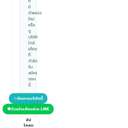
ที่
มี
ตำแหน่ง
ใหม่
หรือ
ดู
บริษัท
ใกล้
เคียง
ที่
กำลัง
รับ
สมัคร
ตอน
นี้
ติดตามบริษัทนี้
รับแจ้งเตือนผ่าน LINE
อัป
โหลด