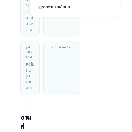
ยัง
Vietnam
ไม่มี
รายงานและข้อมูล
สาย
งานที่
กำลัง
จ้าง
รูป
บริษัททำอะไร
แบบ
—
งาน
ยังไม่
ระบุ
รูป
แบบ
งาน
งาน
ที่