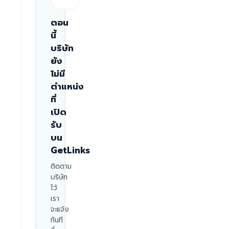
ตอน
นี้
บริษัท
ยัง
ไม่มี
ตำแหน่ง
ที่
เปิด
รับ
บน
GetLinks
ติดตาม
บริษัท
ไว้
เรา
จะแจ้ง
ทันที