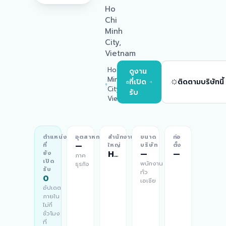
Ho
Chi
Minh
City,
Vietnam
Ho Chi
ดูงาน
Minh
ที่เปิด
ติดตามบริษัทนี้
City,
รับ
Vietnam
ตำแหน่ง
อุตสาหกรรม
สำนักงาน
ขนาด
ก่อ
—
ที่
ใหญ่
บริษัท
ตั้ง
Ho Chi Minh City, Vietnam
—
—
ยัง
ภาค
เปิด
พนักงาน
ธุรกิจ
รับ
ทั่ว
0
เอเชีย
อัปเดต
ภายใน
ไม่กี่
ชั่วโมง
ที่