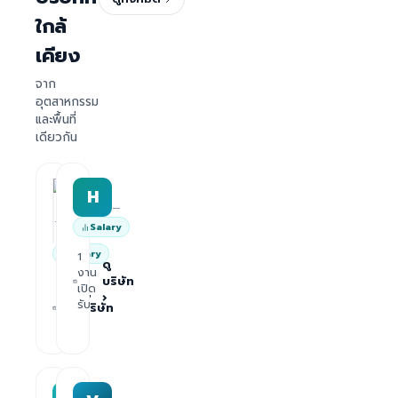
ใกล้
เคียง
จาก
อุตสาหกรรม
และพื้นที่
เดียวกัน
HRWork
H
AiROVA AI Consultant
—
—
Salary
Salary
1
ดู
งาน
บริษัท
1
เปิด
ดู
›
งาน
รับ
บริษัท
เปิด
›
รับ
MAA group
Varisoft