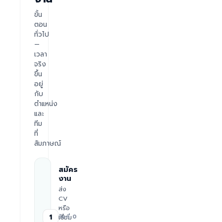
ขั้น
ตอน
ทั่วไป
—
เวลา
จริง
ขึ้น
อยู่
กับ
ตำแหน่ง
และ
ทีม
ที่
สัมภาษณ์
สมัคร
งาน
ส่ง
CV
หรือ
1
เชื่อม
วันที่ 0