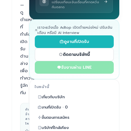
เปรียบเทียบเงินเดือนที่คาดหวัง
— 
กับตลาด
ดู
ตำแหน่ง
ที่
เราจะแจ้งเมื่อ Adtop เปิดตำแหน่งใหม่ ปรับเงิน
เดือน หรือมี AI Interview
กำลัง
เปิด
ดูงานที่เปิดรับ
รับ
ติดตามบริษัทนี้
ด้าน
ล่าง
รับงานผ่าน LINE
เพื่อ
ทำความ
รู้จัก
ในหน้านี้
ทีม
เกี่ยวกับบริษัท
งานที่เปิดรับ · 0
กำลัง
สถานที่ทำงาน
จ้าง
ขั้นตอนการสมัคร
Ho Chi
สาย
ไหน
Minh
บริษัทที่ใกล้เคียง
City,