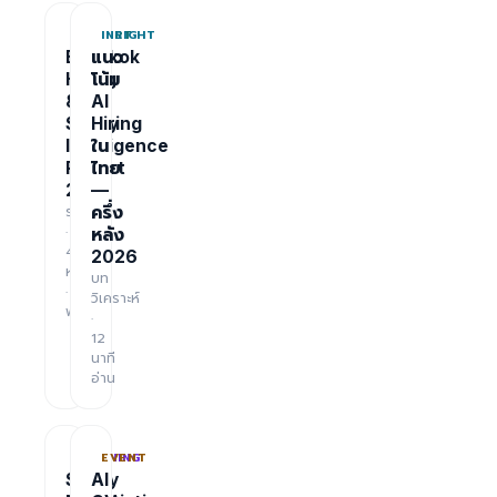
REPORT
INSIGHT
Bangkok
แนว
Hiring
โน้ม
&
AI
Salary
Hiring
Intelligence
ใน
Report
ไทย
2026
—
รายงาน
ครึ่ง
·
หลัง
48
2026
หน้า
บท
·
วิเคราะห์
ฟรี
·
12
นาที
อ่าน
TRAINING
EVENT
Salary
AI