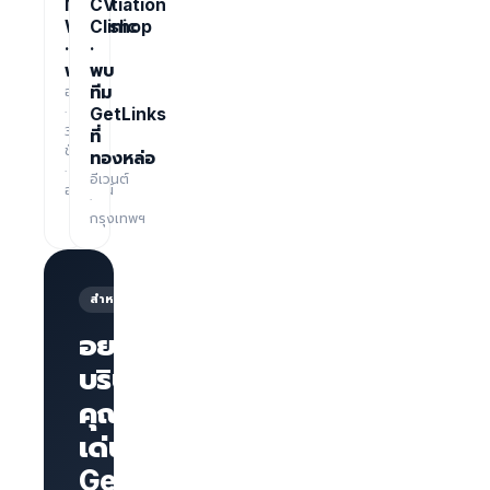
Negotiation
CV
Workshop
Clinic
·
·
ฟรี
พบ
อบรม
ทีม
·
GetLinks
3
ที่
ชั่วโมง
ทองหล่อ
·
อีเวนต์
ออนไลน์
·
กรุงเทพฯ
สำหรับนายจ้าง
อยากให้
บริษัทของ
คุณโดด
หน้าเพจ
บริษัทพร้อม
เด่นบน
แบรนด์
GetLinks?
AI