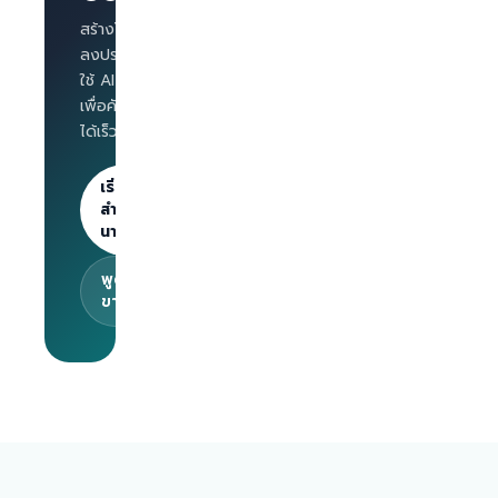
Interview
สำหรับทุก
สร้างโปรไฟล์บริษัท
ตำแหน่ง
ลงประกาศงาน และ
Salary
ใช้ AI Interview
benchmark
เพื่อคัดกรองผู้สมัคร
สำหรับ
ได้เร็วขึ้น
นายจ้าง
ลงประกาศไม่
จำกัด · 30
เริ่มต้น
วันแรกฟรี
สำหรับ
นายจ้าง
พูดคุยกับทีม
ขาย