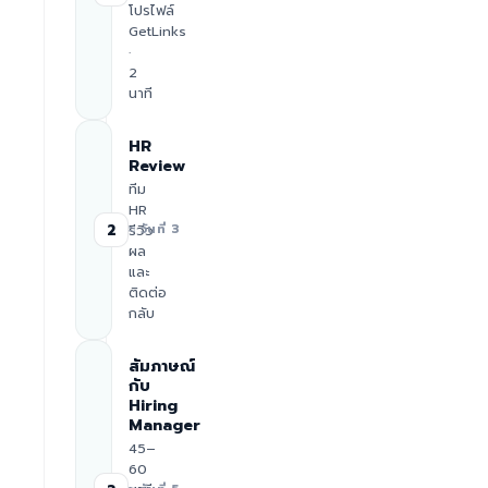
โปรไฟล์
GetLinks
·
2
นาที
HR
Review
ทีม
HR
2
รีวิว
≈ วันที่ 3
ผล
และ
ติดต่อ
กลับ
สัมภาษณ์
กับ
Hiring
Manager
45–
60