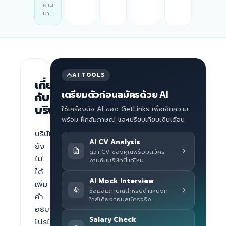
ผ่าน
มา
AI TOOLS
เกี่ยว
เตรียมตัวก่อนสมัครด้วย AI
กับ
บริษัท
ใช้เครื่องมือ AI ของ GetLinks เพื่อเช็กความ
พร้อม ฝึกสัมภาษณ์ และเปรียบเทียบเงินเดือน
บริษัท
AI CV Analysis
ยัง
ดูว่า CV ของคุณพร้อมสมัคร
ไม่
งานกับบริษัทนี้แค่ไหน
ได้
AI Mock Interview
เพิ่ม
ซ้อมสัมภาษณ์สำหรับตำแหน่งที่
คำ
ใกล้เคียงก่อนสมัครจริง
อธิบาย
Salary Check
โปรไฟล์ 