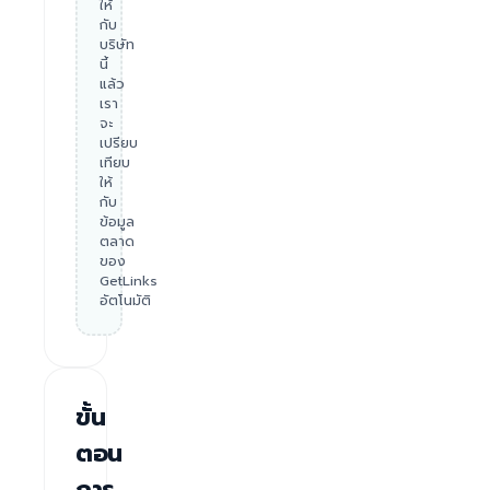
ให้
กับ
บริษัท
นี้
แล้ว
เรา
จะ
เปรียบ
เทียบ
ให้
กับ
ข้อมูล
ตลาด
ของ
GetLinks
อัตโนมัติ
ขั้น
ตอน
การ