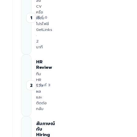
ส่ง
CV
หรือ
1
เชื่อม
วันที่ 0
โปรไฟล์
GetLinks
·
2
นาที
HR
Review
ทีม
HR
2
รีวิว
≈ วันที่ 3
ผล
และ
ติดต่อ
กลับ
สัมภาษณ์
กับ
Hiring