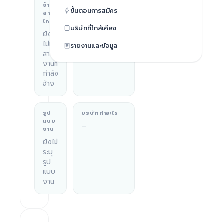
จ้าง
ขั้นตอนการสมัคร
Ho Chi
สาย
ไหน
Minh
บริษัทที่ใกล้เคียง
City,
ยัง
Vietnam
ไม่มี
รายงานและข้อมูล
สาย
งานที่
กำลัง
จ้าง
รูป
บริษัททำอะไร
แบบ
—
งาน
ยังไม่
ระบุ
รูป
แบบ
งาน