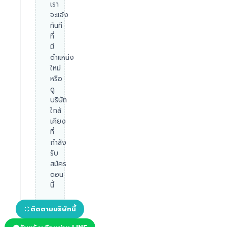
เรา
จะแจ้ง
ทันที
ที่
มี
ตำแหน่ง
ใหม่
หรือ
ดู
บริษัท
ใกล้
เคียง
ที่
กำลัง
รับ
สมัคร
ตอน
นี้
ติดตามบริษัทนี้