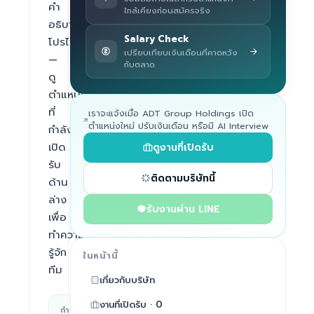
คำ
ใกล้เคียงก่อนสมัครจริง
อธิบาย
Salary Check
โปรไฟล์ 
เปรียบเทียบเงินเดือนที่คาดหวัง
— 
กับตลาด
ดู
ตำแหน่ง
ที่
เราจะแจ้งเมื่อ ADT Group Holdings เปิด
ตำแหน่งใหม่ ปรับเงินเดือน หรือมี AI Interview
กำลัง
เปิด
ดูงานที่เปิดรับ
รับ
ติดตามบริษัทนี้
ด้าน
ล่าง
รับงานผ่าน LINE
เพื่อ
ทำความ
รู้จัก
ในหน้านี้
ทีม
เกี่ยวกับบริษัท
งานที่เปิดรับ · 0
กำลัง
สถานที่ทำงาน