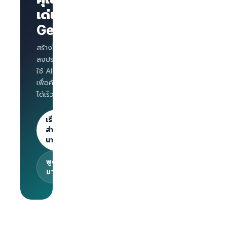
บริษัทพร้อม
เด่นบน
แบรนด์
GetLinks?
AI
Interview
สำหรับทุก
สร้างโปรไฟล์บริษัท
ตำแหน่ง
ลงประกาศงาน และ
Salary
ใช้ AI Interview
benchmark
เพื่อคัดกรองผู้สมัคร
สำหรับ
ได้เร็วขึ้น
นายจ้าง
ลงประกาศไม่
จำกัด · 30
เริ่มต้น
วันแรกฟรี
สำหรับ
นายจ้าง
พูดคุยกับทีม
ขาย