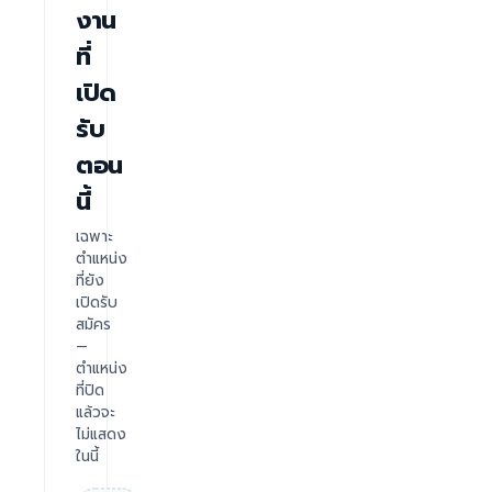
งาน
ที่
เปิด
รับ
ตอน
นี้
เฉพาะ
ตำแหน่ง
ที่ยัง
เปิดรับ
สมัคร
—
ตำแหน่ง
ที่ปิด
แล้วจะ
ไม่แสดง
ในนี้