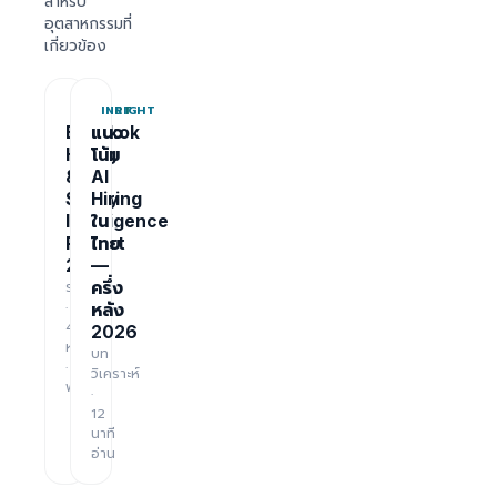
สำหรับ
อุตสาหกรรมที่
เกี่ยวข้อง
REPORT
INSIGHT
Bangkok
แนว
Hiring
โน้ม
&
AI
Salary
Hiring
Intelligence
ใน
Report
ไทย
2026
—
รายงาน
ครึ่ง
·
หลัง
48
2026
หน้า
บท
·
วิเคราะห์
ฟรี
·
12
นาที
อ่าน