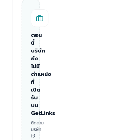
ตอน
นี้
บริษัท
ยัง
ไม่มี
ตำแหน่ง
ที่
เปิด
รับ
บน
GetLinks
ติดตาม
บริษัท
ไว้