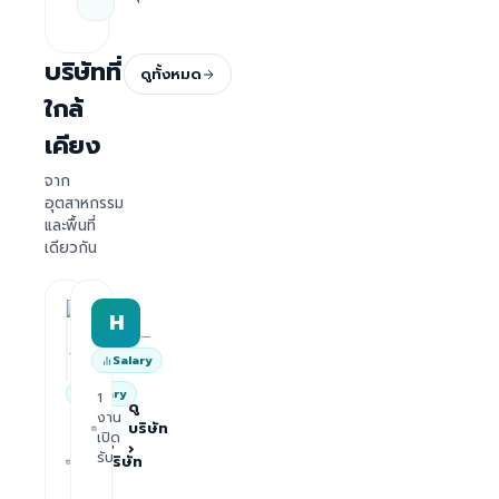
บริษัทที่
ดูทั้งหมด
ใกล้
เคียง
จาก
อุตสาหกรรม
และพื้นที่
เดียวกัน
HRWork
H
AiROVA AI Consultant
—
—
Salary
Salary
1
ดู
งาน
บริษัท
1
เปิด
ดู
›
งาน
รับ
บริษัท
เปิด
›
รับ