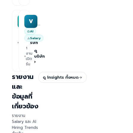
MAA group
Varisoft
M
V
—
—
AI
1
ดู
Salary
งาน
บริษัท
เปิด
1
›
รับ
ดู
งาน
บริษัท
เปิด
›
รับ
รายงาน
ดู Insights ทั้งหมด
และ
ข้อมูลที่
เกี่ยวข้อง
รายงาน
Salary และ AI
Hiring Trends