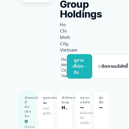
Group
Holdings
Ho
Chi
Minh
City,
Vietnam
Ho Chi
ดูงาน
Minh
ที่เปิด
ติดตามบริษัทนี้
City,
รับ
Vietnam
ตำแหน่ง
อุตสาหกรรม
สำนักงาน
ขนาด
ก่อ
—
ที่
ใหญ่
บริษัท
ตั้ง
Ho Chi Minh City, Vietnam
—
—
ยัง
ภาค
เปิด
พนักงาน
ธุรกิจ
รับ
ทั่ว
0
เอเชีย
อัปเดต