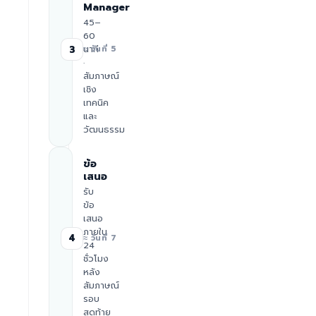
Manager
45–
60
นาที
3
≈ วันที่ 5
·
สัมภาษณ์
เชิง
เทคนิค
และ
วัฒนธรรม
ข้อ
เสนอ
รับ
ข้อ
เสนอ
ภายใน
4
≈ วันที่ 7
24
ชั่วโมง
หลัง
สัมภาษณ์
รอบ
สุดท้าย