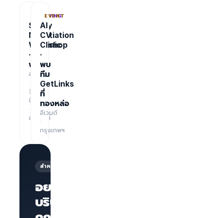
TRAINING
EVENT
Salary
AI
Negotiation
CV
Workshop
Clinic
·
·
ฟรี
พบ
อบรม
ทีม
·
GetLinks
3
ที่
ชั่วโมง
ทองหล่อ
·
อีเวนต์
ออนไลน์
·
กรุงเทพฯ
สำหรับนายจ้าง
อยากให้
บริษัทของ
คุณโดด
หน้าเพจ