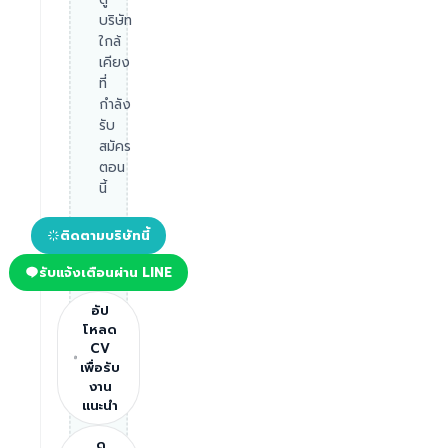
บริษัท
ใกล้
เคียง
ที่
กำลัง
รับ
สมัคร
ตอน
นี้
ติดตามบริษัทนี้
รับแจ้งเตือนผ่าน LINE
อัป
โหลด
CV
เพื่อรับ
งาน
แนะนำ
ดู