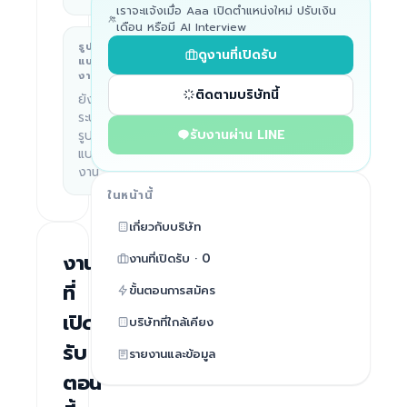
เราจะแจ้งเมื่อ Aaa เปิดตำแหน่งใหม่ ปรับเงิน
เดือน หรือมี AI Interview
รูป
บริษัททำอะไร
ดูงานที่เปิดรับ
แบบ
—
งาน
ติดตามบริษัทนี้
ยังไม่
ระบุ
รับงานผ่าน LINE
รูป
แบบ
งาน
ในหน้านี้
เกี่ยวกับบริษัท
งานที่เปิดรับ · 0
งาน
ที่
ขั้นตอนการสมัคร
เปิด
บริษัทที่ใกล้เคียง
รับ
รายงานและข้อมูล
ตอน