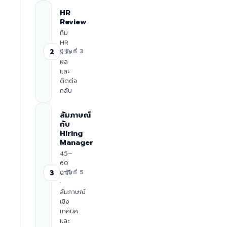
HR
Review
ทีม
HR
2
รีวิว
≈ วันที่ 3
ผล
และ
ติดต่อ
กลับ
สัมภาษณ์
กับ
Hiring
Manager
45–
60
นาที
3
≈ วันที่ 5
·
สัมภาษณ์
เชิง
เทคนิค
และ