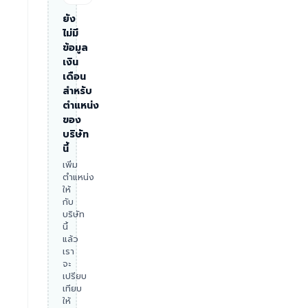
ยัง
ไม่มี
ข้อมูล
เงิน
เดือน
สำหรับ
ตำแหน่ง
ของ
บริษัท
นี้
เพิ่ม
ตำแหน่ง
ให้
กับ
บริษัท
นี้
แล้ว
เรา
จะ
เปรียบ
เทียบ
ให้