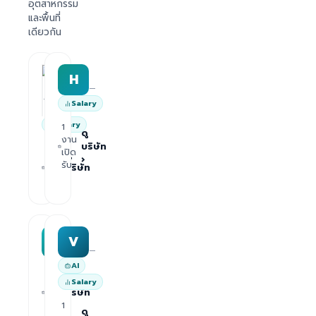
อุตสาหกรรม
และพื้นที่
เดียวกัน
HRWork
H
AiROVA AI Consultant
—
—
Salary
Salary
1
ดู
งาน
บริษัท
1
เปิด
ดู
›
งาน
รับ
บริษัท
เปิด
›
รับ
MAA group
Varisoft
M
V
—
—
AI
1
ดู
Salary
งาน
บริษัท
เปิด
1
›
รับ
ดู