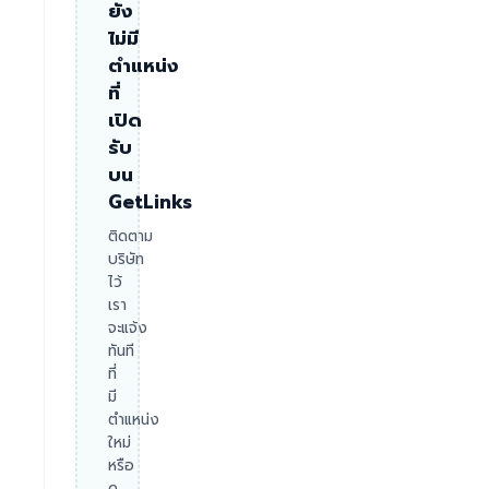
ยัง
ไม่มี
ตำแหน่ง
ที่
เปิด
รับ
บน
GetLinks
ติดตาม
บริษัท
ไว้
เรา
จะแจ้ง
ทันที
ที่
มี
ตำแหน่ง
ใหม่
หรือ
ดู