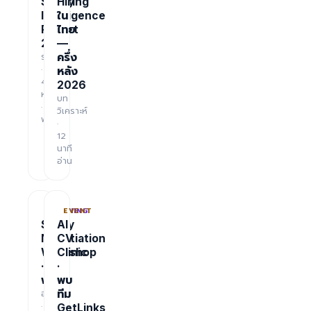
Salary
Hiring
Intelligence
ใน
Report
ไทย
2026
—
รายงาน
ครึ่ง
·
หลัง
48
2026
หน้า
บท
·
วิเคราะห์
ฟรี
·
12
นาที
อ่าน
TRAINING
EVENT
Salary
AI
Negotiation
CV
Workshop
Clinic
·
·
ฟรี
พบ
อบรม
ทีม
·
GetLinks