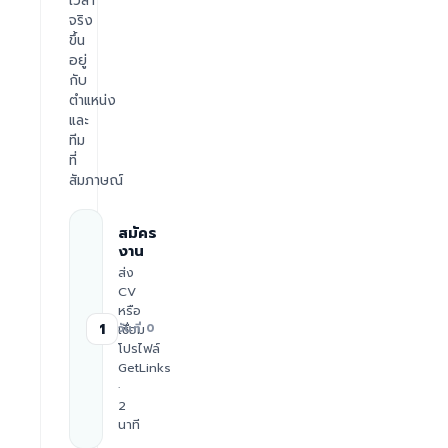
เวลา
จริง
ขึ้น
อยู่
กับ
ตำแหน่ง
และ
ทีม
ที่
สัมภาษณ์
สมัคร
งาน
ส่ง
CV
หรือ
1
เชื่อม
วันที่ 0
โปรไฟล์
GetLinks
·
2
นาที