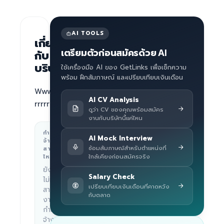
AI TOOLS
เกี่ยว
เตรียมตัวก่อนสมัครด้วย AI
กับ
บริษัท
ใช้เครื่องมือ AI ของ GetLinks เพื่อเช็กความ
พร้อม ฝึกสัมภาษณ์ และเปรียบเทียบเงินเดือน
Wwwwwwww 
AI CV Analysis
rrrrrrrr
ดูว่า CV ของคุณพร้อมสมัคร
งานกับบริษัทนี้แค่ไหน
กำลัง
สถานที่ทำงาน
AI Mock Interview
จ้าง
ซ้อมสัมภาษณ์สำหรับตำแหน่งที่
Bangkok,
สาย
ใกล้เคียงก่อนสมัครจริง
ไหน
Thailand
ยัง
Salary Check
ไม่มี
เปรียบเทียบเงินเดือนที่คาดหวัง
สาย
กับตลาด
งานที่
กำลัง
จ้าง