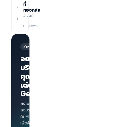
3
ที่
ชั่วโมง
ทองหล่อ
·
อีเวนต์
ออนไลน์
·
กรุงเทพฯ
สำหรับนายจ้าง
อยากให้
บริษัทของ
คุณโดด
หน้าเพจ
บริษัทพร้อม
เด่นบน
แบรนด์
GetLinks?
AI
Interview
สำหรับทุก
สร้างโปรไฟล์บริษัท
ตำแหน่ง
ลงประกาศงาน และ
Salary
ใช้ AI Interview
benchmark
เพื่อคัดกรองผู้สมัคร
สำหรับ