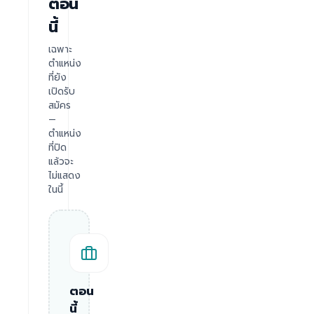
ตอน
นี้
เฉพาะ
ตำแหน่ง
ที่ยัง
เปิดรับ
สมัคร
—
ตำแหน่ง
ที่ปิด
แล้วจะ
ไม่แสดง
ในนี้
ตอน
นี้