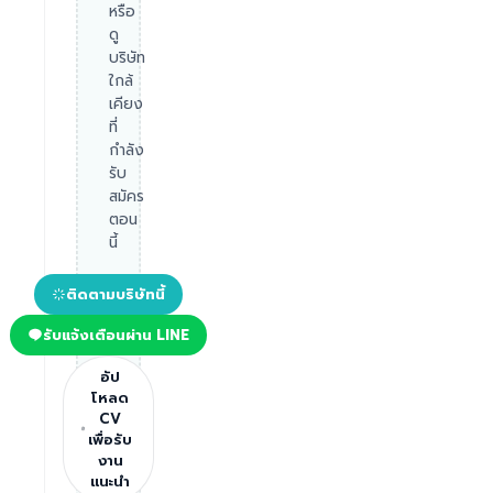
หรือ
ดู
บริษัท
ใกล้
เคียง
ที่
กำลัง
รับ
สมัคร
ตอน
นี้
ติดตามบริษัทนี้
รับแจ้งเตือนผ่าน LINE
อัป
โหลด
CV
เพื่อรับ
งาน
แนะนำ