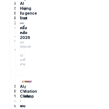
&
AI
Salary
Hiring
Intelligence
ใน
Report
ไทย
2026
—
รายงาน
ครึ่ง
·
หลัง
48
2026
หน้า
บท
·
วิเคราะห์
ฟรี
·
12
นาที
อ่าน
TRAINING
EVENT
Salary
AI
Negotiation
CV
Workshop
Clinic
·
·
ฟรี
พบ