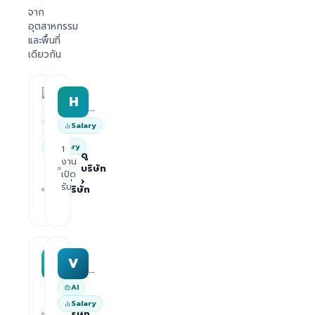
จาก
อุตสาหกรรม
และพื้นที่
เดียวกัน
HRWork
H
AiROVA AI Consultant
—
—
Salary
Salary
1
ดู
งาน
บริษัท
1
เปิด
ดู
›
งาน
รับ
บริษัท
เปิด
›
รับ
MAA group
Varisoft
M
V
—
—
AI
1
ดู
Salary
งาน
บริษัท