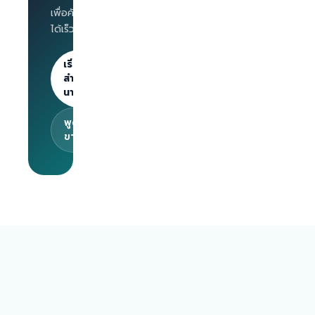
benchmark
เพื่อคัดกรองผู้สมัคร
สำหรับ
ได้เร็วขึ้น
นายจ้าง
ลงประกาศไม่
จำกัด · 30
เริ่มต้น
วันแรกฟรี
สำหรับ
นายจ้าง
พูดคุยกับทีม
ขาย