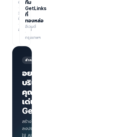
อบรม
ทีม
·
GetLinks
3
ที่
ชั่วโมง
ทองหล่อ
·
อีเวนต์
ออนไลน์
·
กรุงเทพฯ
สำหรับนายจ้าง
อยากให้
บริษัทของ
คุณโดด
หน้าเพจ
บริษัทพร้อม
เด่นบน
แบรนด์
GetLinks?
AI
Interview
สำหรับทุก
สร้างโปรไฟล์บริษัท
ตำแหน่ง
ลงประกาศงาน และ
Salary
ใช้ AI Interview