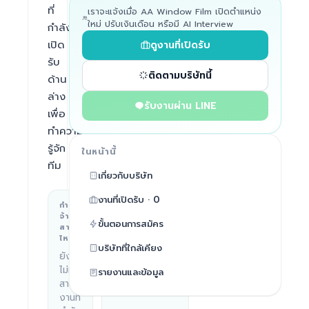
ที่
เราจะแจ้งเมื่อ AA Window Film เปิดตำแหน่ง
ใหม่ ปรับเงินเดือน หรือมี AI Interview
กำลัง
เปิด
ดูงานที่เปิดรับ
รับ
ติดตามบริษัทนี้
ด้าน
ล่าง
รับงานผ่าน LINE
เพื่อ
ทำความ
รู้จัก
ในหน้านี้
ทีม
เกี่ยวกับบริษัท
งานที่เปิดรับ · 0
กำลัง
สถานที่ทำงาน
จ้าง
ขั้นตอนการสมัคร
Thailand
สาย
ไหน
บริษัทที่ใกล้เคียง
ยัง
ไม่มี
รายงานและข้อมูล
สาย
งานที่