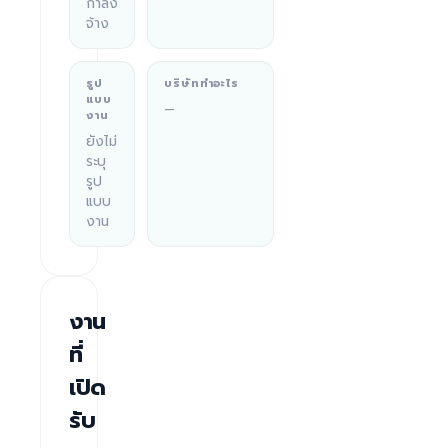
กำลัง
จ้าง
รูป
บริษัททำอะไร
แบบ
—
งาน
ยังไม่
ระบุ
รูป
แบบ
งาน
งาน
ที่
เปิด
รับ