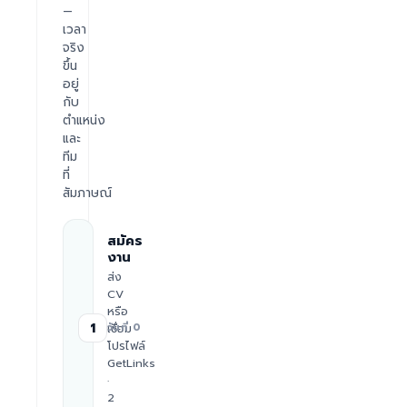
—
เวลา
จริง
ขึ้น
อยู่
กับ
ตำแหน่ง
และ
ทีม
ที่
สัมภาษณ์
สมัคร
งาน
ส่ง
CV
หรือ
1
เชื่อม
วันที่ 0
โปรไฟล์
GetLinks
·
2