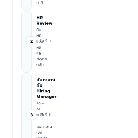
นาที
HR
Review
ทีม
HR
2
รีวิว
≈ วันที่ 3
ผล
และ
ติดต่อ
กลับ
สัมภาษณ์
กับ
Hiring
Manager
45–
60
นาที
3
≈ วันที่ 5
·
สัมภาษณ์
เชิง