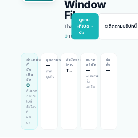
Window
Film
ดูงาน
Thailand
ที่เปิด
ติดตามบริษัทนี้
รับ
Thailand
ตำแหน่ง
อุตสาหกรรม
สำนักงาน
ขนาด
ก่อ
—
ที่
ใหญ่
บริษัท
ตั้ง
Thailand
—
—
ยัง
ภาค
เปิด
พนักงาน
ธุรกิจ
รับ
ทั่ว
0
เอเชีย
อัปเดต
ภายใน
ไม่กี่
ชั่วโมง
ที่
ผ่าน
มา