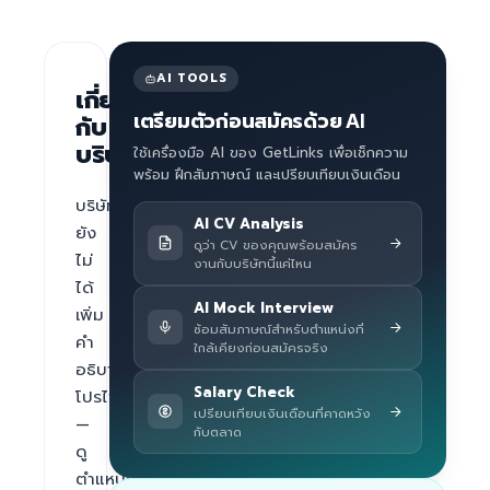
AI TOOLS
เกี่ยว
เตรียมตัวก่อนสมัครด้วย AI
กับ
บริษัท
ใช้เครื่องมือ AI ของ GetLinks เพื่อเช็กความ
พร้อม ฝึกสัมภาษณ์ และเปรียบเทียบเงินเดือน
บริษัท
AI CV Analysis
ยัง
ดูว่า CV ของคุณพร้อมสมัคร
ไม่
งานกับบริษัทนี้แค่ไหน
ได้
AI Mock Interview
เพิ่ม
ซ้อมสัมภาษณ์สำหรับตำแหน่งที่
คำ
ใกล้เคียงก่อนสมัครจริง
อธิบาย
Salary Check
โปรไฟล์ 
เปรียบเทียบเงินเดือนที่คาดหวัง
— 
กับตลาด
ดู
ตำแหน่ง