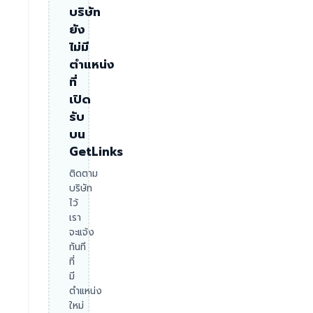
บริษัท
ยัง
ไม่มี
ตำแหน่ง
ที่
เปิด
รับ
บน
GetLinks
ติดตาม
บริษัท
ไว้
เรา
จะแจ้ง
ทันที
ที่
มี
ตำแหน่ง
ใหม่