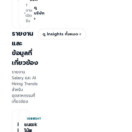
เปิด
1
›
รับ
ดู
งาน
บริษัท
เปิด
›
รับ
รายงาน
ดู Insights ทั้งหมด
และ
ข้อมูลที่
เกี่ยวข้อง
รายงาน
Salary และ AI
Hiring Trends
สำหรับ
อุตสาหกรรมที่
เกี่ยวข้อง
REPORT
INSIGHT
Bangkok
แนว
Hiring
โน้ม