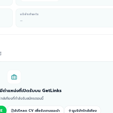
บริษัททำอะไร
—
้
ม่มีตำแหน่งที่เปิดรับบน GetLinks
ทใกล้เคียงที่กำลังรับสมัครตอนนี้
NE
อัปโหลด CV เพื่อรับงานแนะนำ
ดูบริษัทใกล้เคียง