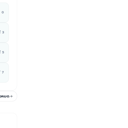
ี่ 0
ี่ 3
ี่ 5
่ 7
ั้งหมด