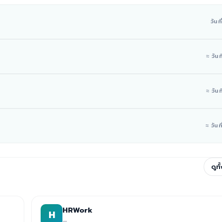
วันท
≈ วันท
≈ วันท
≈ วันที
ดูท
HRWork
H
—