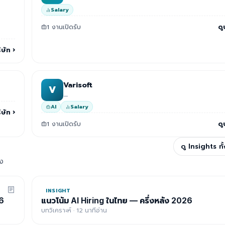
Salary
1 งานเปิดรับ
ดู
ิษัท
›
Varisoft
V
—
AI
Salary
ิษัท
›
1 งานเปิดรับ
ดู
ดู Insights ท
อง
INSIGHT
6
แนวโน้ม AI Hiring ในไทย — ครึ่งหลัง 2026
บทวิเคราะห์ · 12 นาทีอ่าน