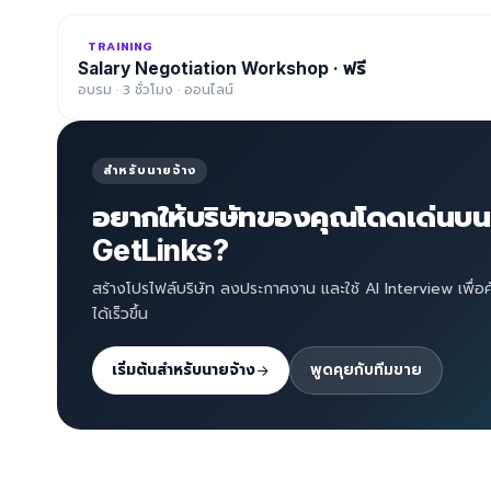
TRAINING
Salary Negotiation Workshop · ฟรี
อบรม · 3 ชั่วโมง · ออนไลน์
สำหรับนายจ้าง
อยากให้บริษัทของคุณโดดเด่นบน
GetLinks?
สร้างโปรไฟล์บริษัท ลงประกาศงาน และใช้ AI Interview เพื่อ
ได้เร็วขึ้น
เริ่มต้นสำหรับนายจ้าง
พูดคุยกับทีมขาย