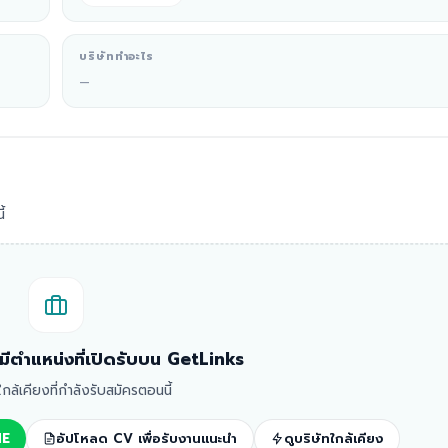
บริษัททำอะไร
—
้
ม่มีตำแหน่งที่เปิดรับบน GetLinks
ทใกล้เคียงที่กำลังรับสมัครตอนนี้
NE
อัปโหลด CV เพื่อรับงานแนะนำ
ดูบริษัทใกล้เคียง