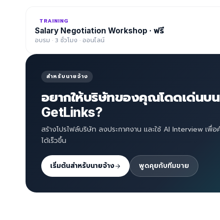
TRAINING
Salary Negotiation Workshop · ฟรี
อบรม · 3 ชั่วโมง · ออนไลน์
สำหรับนายจ้าง
อยากให้บริษัทของคุณโดดเด่นบน
GetLinks?
สร้างโปรไฟล์บริษัท ลงประกาศงาน และใช้ AI Interview เพื่อ
ได้เร็วขึ้น
เริ่มต้นสำหรับนายจ้าง
พูดคุยกับทีมขาย