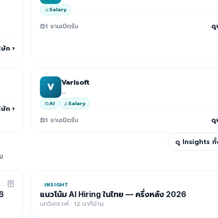
Salary
1 งานเปิดรับ
ดู
ิษัท
›
Varisoft
V
—
AI
Salary
ิษัท
›
1 งานเปิดรับ
ดู
ดู Insights ท
อง
INSIGHT
6
แนวโน้ม AI Hiring ในไทย — ครึ่งหลัง 2026
บทวิเคราะห์ · 12 นาทีอ่าน