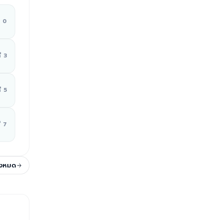
ี่ 0
ี่ 3
ี่ 5
่ 7
ั้งหมด