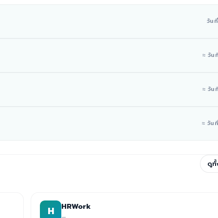
วันท
≈ วันท
≈ วันท
≈ วันที
ดูท
HRWork
H
—