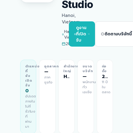
Studio
Hanoi,
Vietnam
ดูงาน
Hanoi,
ที่เปิด
ติดตามบริษัทนี้
Vietnam
รับ
2015
ตำแหน่ง
อุตสาหกรรม
สำนักงาน
ขนาด
ก่อ
—
ที่
ใหญ่
บริษัท
ตั้ง
Hanoi, Vietnam
—
2015
ยัง
ภาค
เปิด
พนักงาน
11 ปี
ธุรกิจ
รับ
ทั่ว
ใน
0
เอเชีย
ตลาด
อัปเดต
ภายใน
ไม่กี่
ชั่วโมง
ที่
ผ่าน
มา