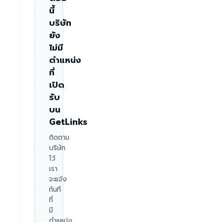
นี้
บริษัท
ยัง
ไม่มี
ตำแหน่ง
ที่
เปิด
รับ
บน
GetLinks
ติดตาม
บริษัท
ไว้
เรา
จะแจ้ง
ทันที
ที่
มี
ตำแหน่ง