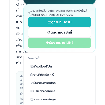
ตำแหน่ง
ที่
เราจะแจ้งเมื่อ 9dpi Studio เปิดตำแหน่งใหม่
ปรับเงินเดือน หรือมี AI Interview
กำลัง
เปิด
ดูงานที่เปิดรับ
รับ
ติดตามบริษัทนี้
ด้าน
ล่าง
รับงานผ่าน LINE
เพื่อ
ทำความ
รู้จัก
ในหน้านี้
ทีม
เกี่ยวกับบริษัท
งานที่เปิดรับ · 0
กำลัง
สถานที่ทำงาน
จ้าง
ขั้นตอนการสมัคร
Hanoi,
สาย
ไหน
Vietnam
บริษัทที่ใกล้เคียง
ยัง
ไม่มี
รายงานและข้อมูล
สาย