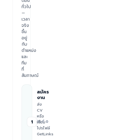
ตอน
ทั่วไป
—
เวลา
จริง
ขึ้น
อยู่
กับ
ตำแหน่ง
และ
ทีม
ที่
สัมภาษณ์
สมัคร
งาน
ส่ง
CV
หรือ
1
เชื่อม
วันที่ 0
โปรไฟล์
GetLinks
·