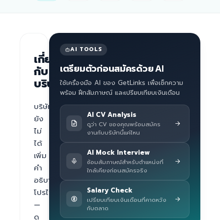
AI TOOLS
เกี่ยว
เตรียมตัวก่อนสมัครด้วย AI
กับ
บริษัท
ใช้เครื่องมือ AI ของ GetLinks เพื่อเช็กความ
พร้อม ฝึกสัมภาษณ์ และเปรียบเทียบเงินเดือน
บริษัท
AI CV Analysis
ยัง
ดูว่า CV ของคุณพร้อมสมัคร
ไม่
งานกับบริษัทนี้แค่ไหน
ได้
AI Mock Interview
เพิ่ม
ซ้อมสัมภาษณ์สำหรับตำแหน่งที่
คำ
ใกล้เคียงก่อนสมัครจริง
อธิบาย
Salary Check
โปรไฟล์ 
เปรียบเทียบเงินเดือนที่คาดหวัง
— 
กับตลาด
ดู