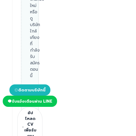
ใหม่
หรือ
ดู
บริษัท
ใกล้
เคียง
ที่
กำลัง
รับ
สมัคร
ตอน
นี้
ติดตามบริษัทนี้
รับแจ้งเตือนผ่าน LINE
อัป
โหลด
CV
เพื่อรับ
งาน