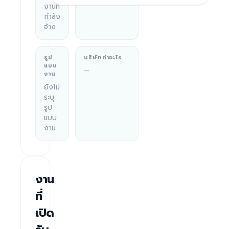
งานที่
กำลัง
จ้าง
รูป
บริษัททำอะไร
แบบ
—
งาน
ยังไม่
ระบุ
รูป
แบบ
งาน
งาน
ที่
เปิด