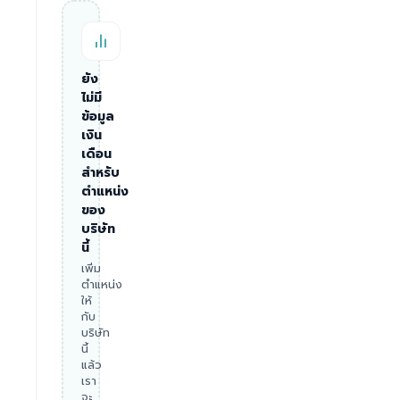
ยัง
ไม่มี
ข้อมูล
เงิน
เดือน
สำหรับ
ตำแหน่ง
ของ
บริษัท
นี้
เพิ่ม
ตำแหน่ง
ให้
กับ
บริษัท
นี้
แล้ว
เรา
จะ