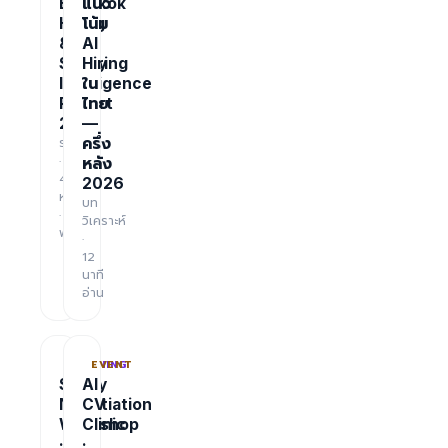
Bangkok
แนว
Hiring
โน้ม
&
AI
Salary
Hiring
Intelligence
ใน
Report
ไทย
2026
—
รายงาน
ครึ่ง
·
หลัง
48
2026
หน้า
บท
·
วิเคราะห์
ฟรี
·
12
นาที
อ่าน
TRAINING
EVENT
Salary
AI
Negotiation
CV
Workshop
Clinic
·
·