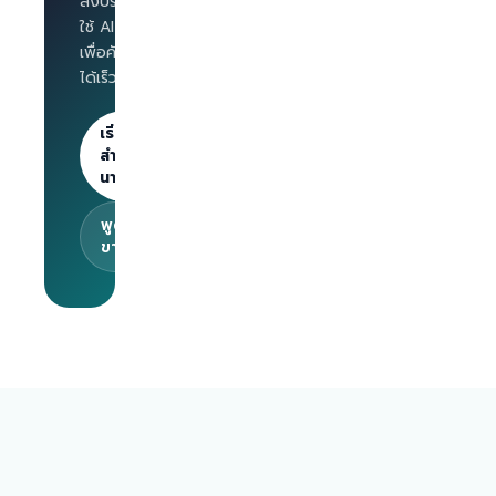
ลงประกาศงาน และ
Salary
ใช้ AI Interview
benchmark
เพื่อคัดกรองผู้สมัคร
สำหรับ
ได้เร็วขึ้น
นายจ้าง
ลงประกาศไม่
จำกัด · 30
เริ่มต้น
วันแรกฟรี
สำหรับ
นายจ้าง
พูดคุยกับทีม
ขาย