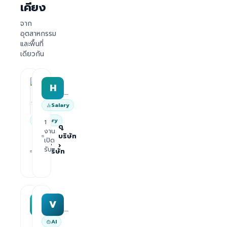
เคียง
จาก
อุตสาหกรรม
และพื้นที่
เดียวกัน
HRWork
H
AiROVA AI Consultant
—
—
Salary
Salary
1
ดู
งาน
บริษัท
1
เปิด
ดู
›
งาน
รับ
บริษัท
เปิด
›
รับ
MAA group
Varisoft
M
V
—
—
AI
1