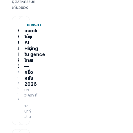
อุตสาหกรรมที่
เกี่ยวข้อง
REPORT
INSIGHT
Bangkok
แนว
Hiring
โน้ม
&
AI
Salary
Hiring
Intelligence
ใน
Report
ไทย
2026
—
รายงาน
ครึ่ง
·
หลัง
48
2026
หน้า
บท
·
วิเคราะห์
ฟรี
·
12
นาที
อ่าน