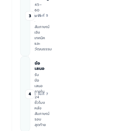
45–
60
นาที
3
≈ วันที่ 5
·
สัมภาษณ์
เชิง
เทคนิค
และ
วัฒนธรรม
ข้อ
เสนอ
รับ
ข้อ
เสนอ
ภายใน
4
≈ วันที่ 7
24
ชั่วโมง
หลัง
สัมภาษณ์
รอบ
สุดท้าย