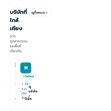
บริษัทที่
ดูทั้งหมด
ใกล้
เคียง
จาก
อุตสาหกรรม
และพื้นที่
เดียวกัน
HRWork
H
AiROVA AI Consultant
—
—
Salary
Salary
1
ดู
งาน
บริษัท
1
เปิด
ดู
›
งาน
รับ
บริษัท
เปิด
›
รับ