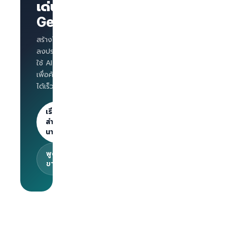
บริษัทพร้อม
เด่นบน
แบรนด์
GetLinks?
AI
Interview
สำหรับทุก
สร้างโปรไฟล์บริษัท
ตำแหน่ง
ลงประกาศงาน และ
Salary
ใช้ AI Interview
benchmark
เพื่อคัดกรองผู้สมัคร
สำหรับ
ได้เร็วขึ้น
นายจ้าง
ลงประกาศไม่
จำกัด · 30
เริ่มต้น
วันแรกฟรี
สำหรับ
นายจ้าง
พูดคุยกับทีม
ขาย