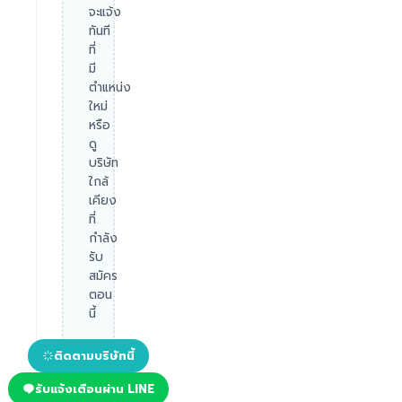
จะแจ้ง
ทันที
ที่
มี
ตำแหน่ง
ใหม่
หรือ
ดู
บริษัท
ใกล้
เคียง
ที่
กำลัง
รับ
สมัคร
ตอน
นี้
ติดตามบริษัทนี้
รับแจ้งเตือนผ่าน LINE