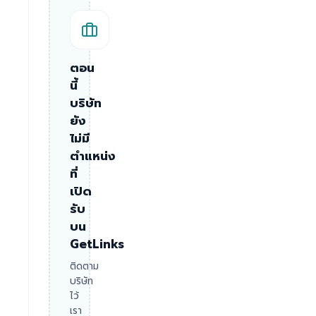
ตอน
นี้
บริษัท
ยัง
ไม่มี
ตำแหน่ง
ที่
เปิด
รับ
บน
GetLinks
ติดตาม
บริษัท
ไว้
เรา