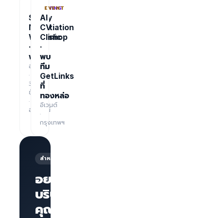
TRAINING
EVENT
Salary
AI
Negotiation
CV
Workshop
Clinic
·
·
ฟรี
พบ
อบรม
ทีม
·
GetLinks
3
ที่
ชั่วโมง
ทองหล่อ
·
อีเวนต์
ออนไลน์
·
กรุงเทพฯ
สำหรับนายจ้าง
อยากให้
บริษัทของ
คุณโดด
หน้าเพจ