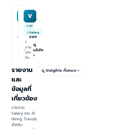
MAA group
Varisoft
M
V
—
—
AI
1
ดู
Salary
งาน
บริษัท
เปิด
1
›
รับ
ดู
งาน
บริษัท
เปิด
›
รับ
รายงาน
ดู Insights ทั้งหมด
และ
ข้อมูลที่
เกี่ยวข้อง
รายงาน
Salary และ AI
Hiring Trends
สำหรับ