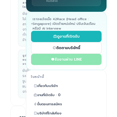
กับตลาด
Thailand
สาย
ไหน
ยัง
ไม่มี
เราจะแจ้งเมื่อ 42Race (Head office :
Singapore) เปิดตำแหน่งใหม่ ปรับเงินเดือน
สาย
หรือมี AI Interview
งานที่
กำลัง
ดูงานที่เปิดรับ
จ้าง
ติดตามบริษัทนี้
รูป
บริษัททำอะไร
รับงานผ่าน LINE
แบบ
—
งาน
ยังไม่
ระบุ
ในหน้านี้
รูป
เกี่ยวกับบริษัท
แบบ
งาน
งานที่เปิดรับ · 0
ขั้นตอนการสมัคร
บริษัทที่ใกล้เคียง