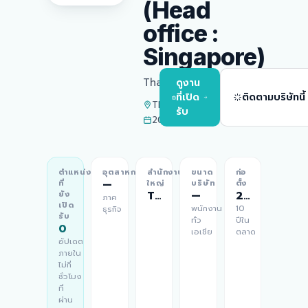
(Head
office :
Singapore)
Thailand
ดูงาน
ที่เปิด
ติดตามบริษัทนี้
Thailand
รับ
2016
ตำแหน่ง
อุตสาหกรรม
สำนักงาน
ขนาด
ก่อ
—
ที่
ใหญ่
บริษัท
ตั้ง
Thailand
—
2016
ยัง
ภาค
เปิด
พนักงาน
10
ธุรกิจ
รับ
ทั่ว
ปีใน
0
เอเชีย
ตลาด
อัปเดต
ภายใน
ไม่กี่
ชั่วโมง
ที่
ผ่าน