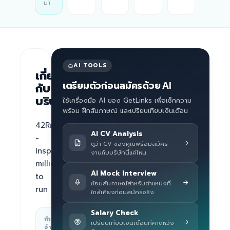
มา
AI TOOLS
เกี่ยว
เตรียมตัวก่อนสมัครด้วย AI
กับ
บริษัท
ใช้เครื่องมือ AI ของ GetLinks เพื่อเช็กความ
พร้อม ฝึกสัมภาษณ์ และเปรียบเทียบเงินเดือน
42Race 
AI CV Analysis
- 
ดูว่า CV ของคุณพร้อมสมัคร
Inspire 
งานกับบริษัทนี้แค่ไหน
millions 
AI Mock Interview
to 
ซ้อมสัมภาษณ์สำหรับตำแหน่งที่
run
ใกล้เคียงก่อนสมัครจริง
Salary Check
กำลัง
สถานที่ทำงาน
เปรียบเทียบเงินเดือนที่คาดหวัง
จ้าง