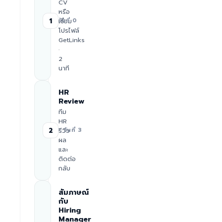
CV
หรือ
1
เชื่อม
วันที่ 0
โปรไฟล์
GetLinks
·
2
นาที
HR
Review
ทีม
HR
2
รีวิว
≈ วันที่ 3
ผล
และ
ติดต่อ
กลับ
สัมภาษณ์
กับ
Hiring
Manager