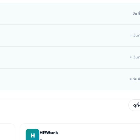
วันท
≈ วันท
≈ วันท
≈ วันที
ดูท
HRWork
H
—