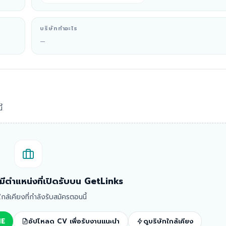
บริษัททำอะไร
—
้
ม่มีตำแหน่งที่เปิดรับบน GetLinks
ทใกล้เคียงที่กำลังรับสมัครตอนนี้
NE
อัปโหลด CV เพื่อรับงานแนะนำ
ดูบริษัทใกล้เคียง