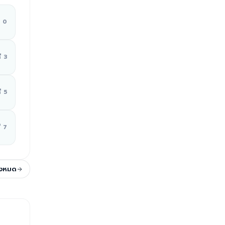
ี่ 0
ี่ 3
ี่ 5
่ 7
ั้งหมด