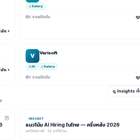
Salary
1 งานเปิดรับ
ดู
ิษัท
›
Varisoft
V
—
AI
Salary
ิษัท
›
1 งานเปิดรับ
ดู
ดู Insights ท
อง
INSIGHT
6
แนวโน้ม AI Hiring ในไทย — ครึ่งหลัง 2026
บทวิเคราะห์ · 12 นาทีอ่าน