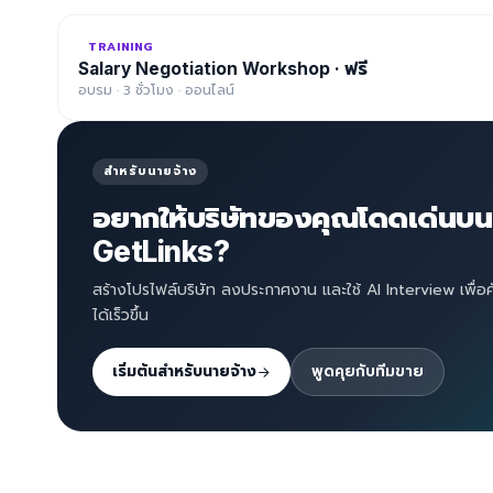
TRAINING
Salary Negotiation Workshop · ฟรี
อบรม · 3 ชั่วโมง · ออนไลน์
สำหรับนายจ้าง
อยากให้บริษัทของคุณโดดเด่นบน
GetLinks?
สร้างโปรไฟล์บริษัท ลงประกาศงาน และใช้ AI Interview เพื่อ
ได้เร็วขึ้น
เริ่มต้นสำหรับนายจ้าง
พูดคุยกับทีมขาย