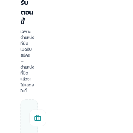
รับ
ตอน
นี้
เฉพาะ
ตำแหน่ง
ที่ยัง
เปิดรับ
สมัคร
—
ตำแหน่ง
ที่ปิด
แล้วจะ
ไม่แสดง
ในนี้