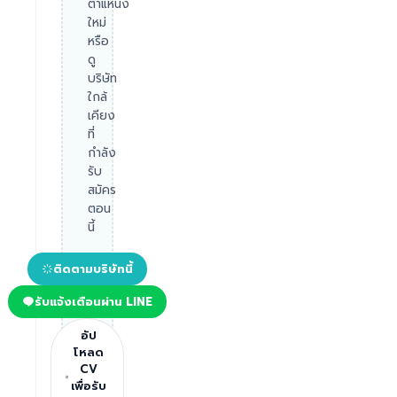
ตำแหน่ง
ใหม่
หรือ
ดู
บริษัท
ใกล้
เคียง
ที่
กำลัง
รับ
สมัคร
ตอน
นี้
ติดตามบริษัทนี้
รับแจ้งเตือนผ่าน LINE
อัป
โหลด
CV
เพื่อรับ