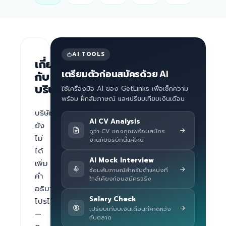
AI TOOLS
เกี่ยว
เตรียมตัวก่อนสมัครด้วย AI
กับ
บริษัท
ใช้เครื่องมือ AI ของ GetLinks เพื่อเช็กความ
พร้อม ฝึกสัมภาษณ์ และเปรียบเทียบเงินเดือน
บริษัท
AI CV Analysis
ยัง
ดูว่า CV ของคุณพร้อมสมัคร
ไม่
งานกับบริษัทนี้แค่ไหน
ได้
AI Mock Interview
เพิ่ม
ซ้อมสัมภาษณ์สำหรับตำแหน่งที่
คำ
ใกล้เคียงก่อนสมัครจริง
อธิบาย
Salary Check
โปรไฟล์ 
เปรียบเทียบเงินเดือนที่คาดหวัง
— 
กับตลาด