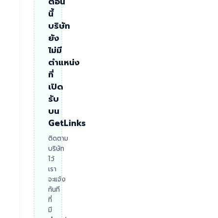
ตอน
นี้
บริษัท
ยัง
ไม่มี
ตำแหน่ง
ที่
เปิด
รับ
บน
GetLinks
ติดตาม
บริษัท
ไว้
เรา
จะแจ้ง
ทันที
ที่
มี