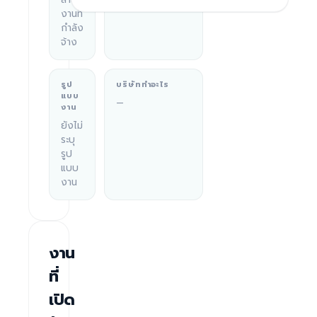
งานที่
กำลัง
จ้าง
รูป
บริษัททำอะไร
แบบ
—
งาน
ยังไม่
ระบุ
รูป
แบบ
งาน
งาน
ที่
เปิด