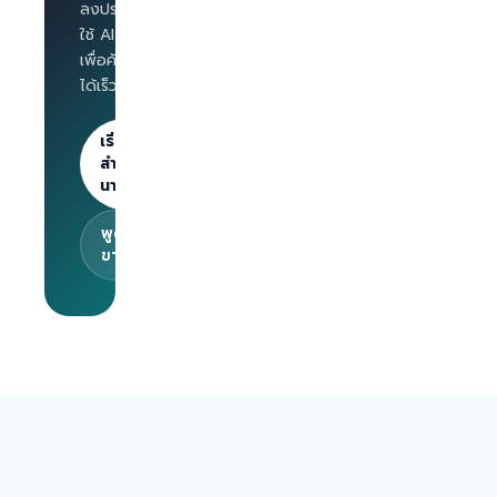
ตำแหน่ง
ลงประกาศงาน และ
Salary
ใช้ AI Interview
benchmark
เพื่อคัดกรองผู้สมัคร
สำหรับ
ได้เร็วขึ้น
นายจ้าง
ลงประกาศไม่
จำกัด · 30
เริ่มต้น
วันแรกฟรี
สำหรับ
นายจ้าง
พูดคุยกับทีม
ขาย