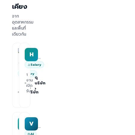
เคียง
จาก
อุตสาหกรรม
และพื้นที่
เดียวกัน
HRWork
H
AiROVA AI Consultant
—
—
Salary
Salary
1
ดู
งาน
บริษัท
1
เปิด
ดู
›
งาน
รับ
บริษัท
เปิด
›
รับ
MAA group
Varisoft
M
V
—
—
AI