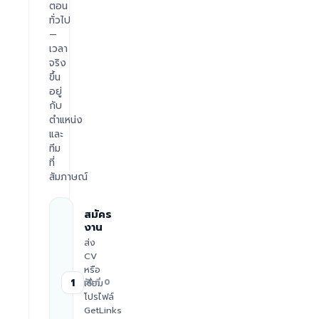
ตอน
ทั่วไป
—
เวลา
จริง
ขึ้น
อยู่
กับ
ตำแหน่ง
และ
ทีม
ที่
สัมภาษณ์
สมัคร
งาน
ส่ง
CV
หรือ
1
เชื่อม
วันที่ 0
โปรไฟล์
GetLinks