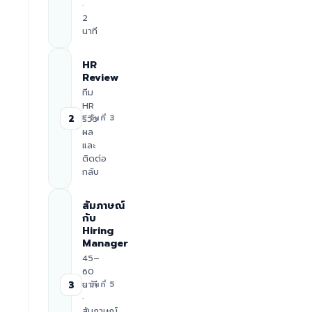
·
2
นาที
HR
Review
ทีม
HR
2
รีวิว
≈ วันที่ 3
ผล
และ
ติดต่อ
กลับ
สัมภาษณ์
กับ
Hiring
Manager
45–
60
นาที
3
≈ วันที่ 5
·
สัมภาษณ์