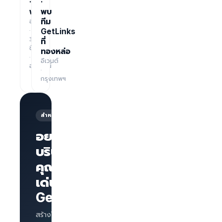
·
·
ฟรี
พบ
อบรม
ทีม
·
GetLinks
3
ที่
ชั่วโมง
ทองหล่อ
·
อีเวนต์
ออนไลน์
·
กรุงเทพฯ
สำหรับนายจ้าง
อยากให้
บริษัทของ
คุณโดด
หน้าเพจ
บริษัทพร้อม
เด่นบน
แบรนด์
GetLinks?
AI
Interview
สำหรับทุก
สร้างโปรไฟล์บริษัท