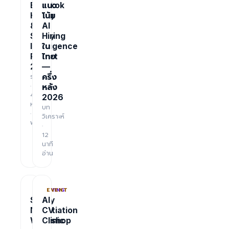
Bangkok
แนว
Hiring
โน้ม
&
AI
Salary
Hiring
Intelligence
ใน
Report
ไทย
2026
—
รายงาน
ครึ่ง
·
หลัง
48
2026
หน้า
บท
·
วิเคราะห์
ฟรี
·
12
นาที
อ่าน
TRAINING
EVENT
Salary
AI
Negotiation
CV
Workshop
Clinic