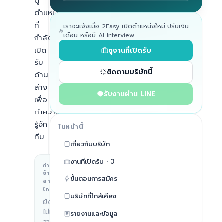
ดู
ตำแหน่ง
ที่
เราจะแจ้งเมื่อ 2Easy เปิดตำแหน่งใหม่ ปรับเงิน
เดือน หรือมี AI Interview
กำลัง
เปิด
ดูงานที่เปิดรับ
รับ
ติดตามบริษัทนี้
ด้าน
ล่าง
รับงานผ่าน LINE
เพื่อ
ทำความ
รู้จัก
ในหน้านี้
ทีม
เกี่ยวกับบริษัท
งานที่เปิดรับ · 0
กำลัง
สถานที่ทำงาน
จ้าง
ขั้นตอนการสมัคร
Cyberport
สาย
ไหน
3, Hong
บริษัทที่ใกล้เคียง
Kong
ยัง
ไม่มี
รายงานและข้อมูล
สาย