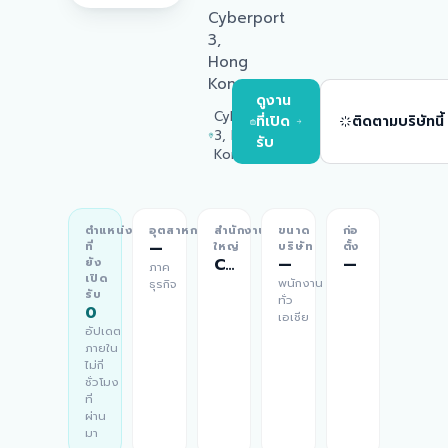
Cyberport
3,
Hong
Kong
ดูงาน
Cyberport
ที่เปิด
ติดตามบริษัทนี้
3, Hong
รับ
Kong
ตำแหน่ง
อุตสาหกรรม
สำนักงาน
ขนาด
ก่อ
—
ที่
ใหญ่
บริษัท
ตั้ง
Cyberport 3, Hong Kong
—
—
ยัง
ภาค
เปิด
พนักงาน
ธุรกิจ
รับ
ทั่ว
0
เอเชีย
อัปเดต
ภายใน
ไม่กี่
ชั่วโมง
ที่
ผ่าน
มา