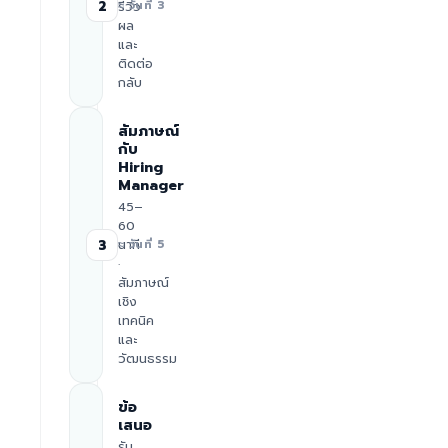
2
รีวิว
≈ วันที่ 3
ผล
และ
ติดต่อ
กลับ
สัมภาษณ์
กับ
Hiring
Manager
45–
60
นาที
3
≈ วันที่ 5
·
สัมภาษณ์
เชิง
เทคนิค
และ
วัฒนธรรม
ข้อ
เสนอ
รับ