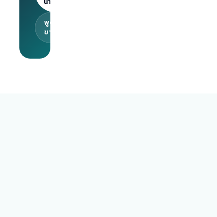
นายจ้าง
พูดคุยกับทีม
ขาย