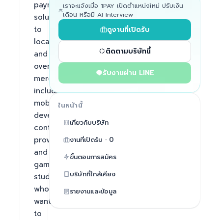
payment 
เราจะแจ้งเมื่อ 1PAY เปิดตำแหน่งใหม่ ปรับเงิน
เดือน หรือมี AI Interview
solutions 
to 
ดูงานที่เปิดรับ
local 
ติดตามบริษัทนี้
and 
oversea 
รับงานผ่าน LINE
merchants 
including 
mobile 
ในหน้านี้
developers, 
เกี่ยวกับบริษัท
content 
providers 
งานที่เปิดรับ · 0
and 
ขั้นตอนการสมัคร
game 
บริษัทที่ใกล้เคียง
studios 
who 
รายงานและข้อมูล
want 
to 