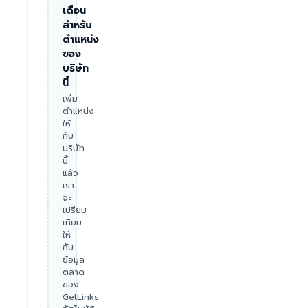
เดือน
สำหรับ
ตำแหน่ง
ของ
บริษัท
นี้
เพิ่ม
ตำแหน่ง
ให้
กับ
บริษัท
นี้
แล้ว
เรา
จะ
เปรียบ
เทียบ
ให้
กับ
ข้อมูล
ตลาด
ของ
GetLinks