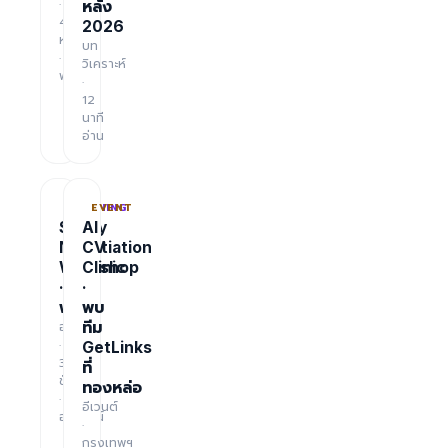
·
หลัง
48
2026
หน้า
บท
·
วิเคราะห์
ฟรี
·
12
นาที
อ่าน
TRAINING
EVENT
Salary
AI
Negotiation
CV
Workshop
Clinic
·
·
ฟรี
พบ
อบรม
ทีม
·
GetLinks
3
ที่
ชั่วโมง
ทองหล่อ
·
อีเวนต์
ออนไลน์
·
กรุงเทพฯ