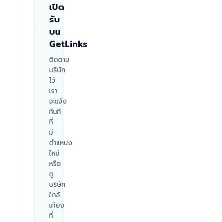
เปิด
รับ
บน
GetLinks
ติดตาม
บริษัท
ไว้
เรา
จะแจ้ง
ทันที
ที่
มี
ตำแหน่ง
ใหม่
หรือ
ดู
บริษัท
ใกล้
เคียง
ที่