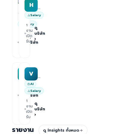
HRWork
H
AiROVA AI Consultant
—
—
Salary
Salary
1
ดู
งาน
บริษัท
1
เปิด
ดู
›
งาน
รับ
บริษัท
เปิด
›
รับ
MAA group
Varisoft
M
V
—
—
AI
1
ดู
Salary
งาน
บริษัท
เปิด
1
›
รับ
ดู
งาน
บริษัท
เปิด
›
รับ
รายงาน
ดู Insights ทั้งหมด