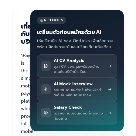
AI TOOLS
เกี่ยว
เตรียมตัวก่อนสมัครด้วย AI
กับ
บริษัท
ใช้เครื่องมือ AI ของ GetLinks เพื่อเช็กความ
พร้อม ฝึกสัมภาษณ์ และเปรียบเทียบเงินเดือน
1Pay 
AI CV Analysis
is 
ดูว่า CV ของคุณพร้อมสมัคร
the 
งานกับบริษัทนี้แค่ไหน
simplest 
AI Mock Interview
mobile 
ซ้อมสัมภาษณ์สำหรับตำแหน่งที่
payment 
ใกล้เคียงก่อนสมัครจริง
platform 
Salary Check
which 
เปรียบเทียบเงินเดือนที่คาดหวัง
provides 
กับตลาด
full 
mobile 