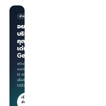
สำหรับนายจ้าง
อยากให้
บริษัทของ
คุณโดด
หน้าเพจ
บริษัทพร้อม
เด่นบน
แบรนด์
GetLinks?
AI
Interview
สำหรับทุก
สร้างโปรไฟล์บริษัท
ตำแหน่ง
ลงประกาศงาน และ
Salary
ใช้ AI Interview
benchmark
เพื่อคัดกรองผู้สมัคร
สำหรับ
ได้เร็วขึ้น
นายจ้าง
ลงประกาศไม่
จำกัด · 30
เริ่มต้น
วันแรกฟรี
สำหรับ