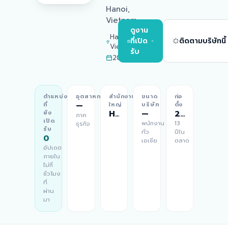
Hanoi,
Vietnam
ดูงาน
Hanoi,
ที่เปิด
ติดตามบริษัทนี้
Vietnam
รับ
2013
ตำแหน่ง
อุตสาหกรรม
สำนักงาน
ขนาด
ก่อ
—
ที่
ใหญ่
บริษัท
ตั้ง
Hanoi, Vietnam
—
2013
ยัง
ภาค
เปิด
พนักงาน
13
ธุรกิจ
รับ
ทั่ว
ปีใน
0
เอเชีย
ตลาด
อัปเดต
ภายใน
ไม่กี่
ชั่วโมง
ที่
ผ่าน
มา