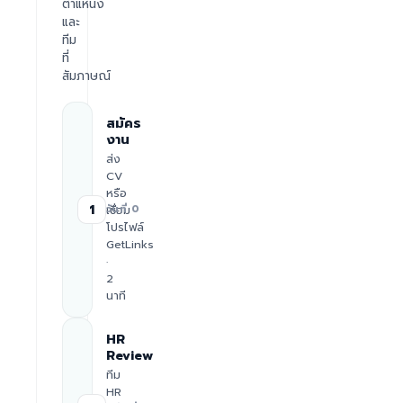
ตำแหน่ง
และ
ทีม
ที่
สัมภาษณ์
สมัคร
งาน
ส่ง
CV
หรือ
1
เชื่อม
วันที่ 0
โปรไฟล์
GetLinks
·
2
นาที
HR
Review
ทีม
HR