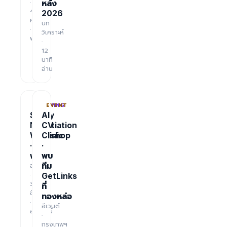
·
หลัง
48
2026
หน้า
บท
·
วิเคราะห์
ฟรี
·
12
นาที
อ่าน
TRAINING
EVENT
Salary
AI
Negotiation
CV
Workshop
Clinic
·
·
ฟรี
พบ
อบรม
ทีม
·
GetLinks
3
ที่
ชั่วโมง
ทองหล่อ
·
อีเวนต์
ออนไลน์
·
กรุงเทพฯ