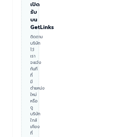
เปิด
รับ
บน
GetLinks
ติดตาม
บริษัท
ไว้
เรา
จะแจ้ง
ทันที
ที่
มี
ตำแหน่ง
ใหม่
หรือ
ดู
บริษัท
ใกล้
เคียง
ที่