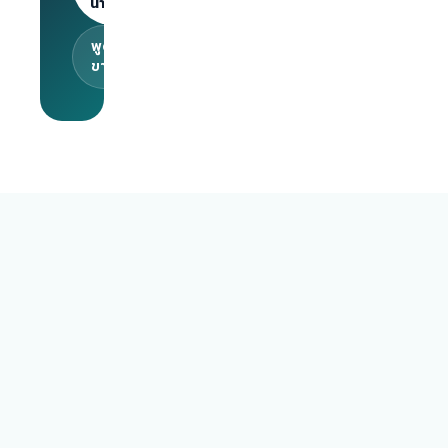
นายจ้าง
พูดคุยกับทีม
ขาย