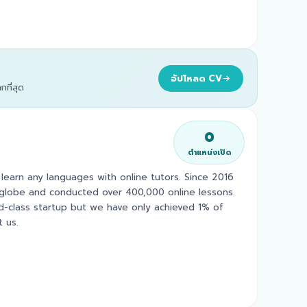
อัปโหลด CV
ที่สุด
0
ตำแหน่งเปิด
earn any languages with online tutors. Since 2016
 globe and conducted over 400,000 online lessons.
class startup but we have only achieved 1% of
 us.