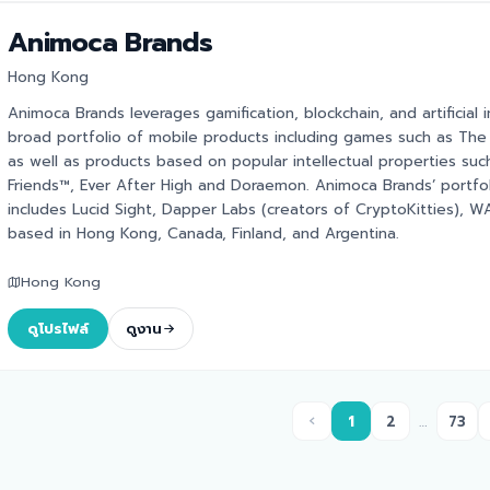
Animoca Brands
Hong Kong
Animoca Brands leverages gamification, blockchain, and artificial
broad portfolio of mobile products including games such as Th
as well as products based on popular intellectual properties su
Friends™, Ever After High and Doraemon. Animoca Brands’ portfol
includes Lucid Sight, Dapper Labs (creators of CryptoKitties),
based in Hong Kong, Canada, Finland, and Argentina.
Hong Kong
ดูโปรไฟล์
ดูงาน
‹
1
2
…
73