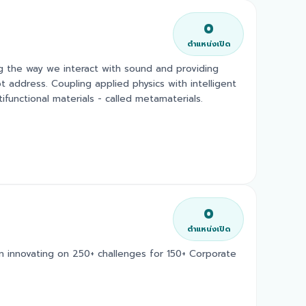
0
ตำแหน่งเปิด
g the way we interact with sound and providing
t address. Coupling applied physics with intelligent
functional materials - called metamaterials.
0
ตำแหน่งเปิด
n innovating on 250+ challenges for 150+ Corporate