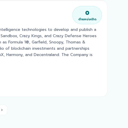
0
ตำแหน่งเปิด
 intelligence technologies to develop and publish a
e Sandbox, Crazy Kings, and Crazy Defense Heroes
ch as Formula 1®, Garfield, Snoopy, Thomas &
io of blockchain investments and partnerships
 WAX, Harmony, and Decentraland. The Company is
›