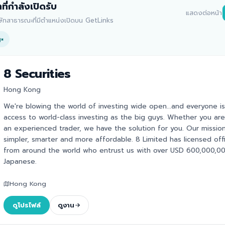
ทที่กำลังเปิดรับ
แสดงต่อหน้า
ิษัทสาธารณะที่มีตำแหน่งเปิดบน GetLinks
g
×
8 Securities
Hong Kong
We're blowing the world of investing wide open...and everyone i
access to world-class investing as the big guys. Whether you are
an experienced trader, we have the solution for you. Our missi
simpler, smarter and more affordable. 8 Limited has licensed o
from around the world who entrust us with over USD 600,000,000.
Japanese.
Hong Kong
ดูโปรไฟล์
ดูงาน