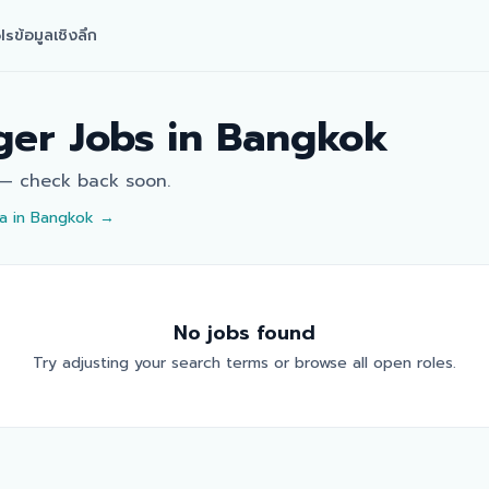
ls
ข้อมูลเชิงลึก
ger
Jobs in
Bangkok
 — check back soon.
a in
Bangkok
→
No jobs found
Try adjusting your search terms or browse all open roles.