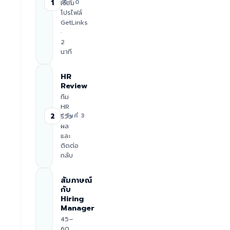
1
เชื่อม
วันที่ 0
โปรไฟล์
GetLinks
·
2
นาที
HR
Review
ทีม
HR
2
รีวิว
≈ วันที่ 3
ผล
และ
ติดต่อ
กลับ
สัมภาษณ์
กับ
Hiring
Manager
45–
60