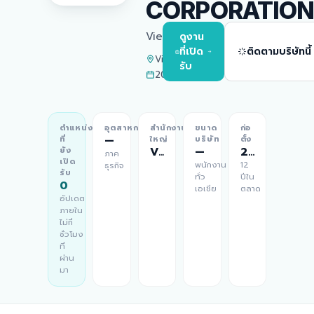
CORPORATIO
Vietnam
ดูงาน
ที่เปิด
ติดตามบริษัทนี้
Vietnam
รับ
2014
ตำแหน่ง
อุตสาหกรรม
สำนักงาน
ขนาด
ก่อ
—
ที่
ใหญ่
บริษัท
ตั้ง
Vietnam
—
2014
ยัง
ภาค
เปิด
พนักงาน
12
ธุรกิจ
รับ
ทั่ว
ปีใน
0
เอเชีย
ตลาด
อัปเดต
ภายใน
ไม่กี่
ชั่วโมง
ที่
ผ่าน
มา