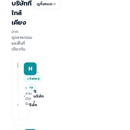
บริษัทที่
ดูทั้งหมด
ใกล้
เคียง
จาก
อุตสาหกรรม
และพื้นที่
เดียวกัน
HRWork
H
AiROVA AI Consultant
—
—
Salary
Salary
1
ดู
งาน
บริษัท
1
เปิด
ดู
›
งาน
รับ
บริษัท
เปิด
›
รับ