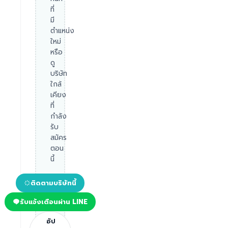
ที่
มี
ตำแหน่ง
ใหม่
หรือ
ดู
บริษัท
ใกล้
เคียง
ที่
กำลัง
รับ
สมัคร
ตอน
นี้
ติดตามบริษัทนี้
รับแจ้งเตือนผ่าน LINE
อัป