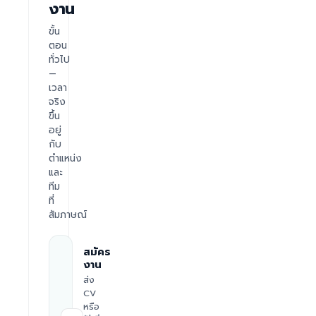
งาน
ขั้น
ตอน
ทั่วไป
—
เวลา
จริง
ขึ้น
อยู่
กับ
ตำแหน่ง
และ
ทีม
ที่
สัมภาษณ์
สมัคร
งาน
ส่ง
CV
หรือ