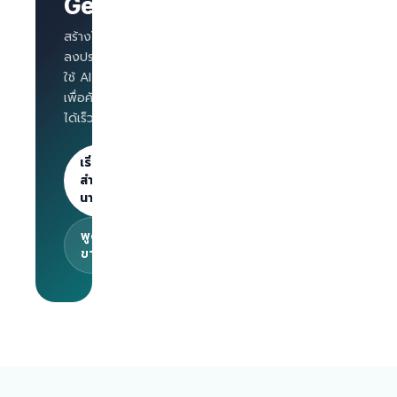
GetLinks?
AI
Interview
สำหรับทุก
สร้างโปรไฟล์บริษัท
ตำแหน่ง
ลงประกาศงาน และ
Salary
ใช้ AI Interview
benchmark
เพื่อคัดกรองผู้สมัคร
สำหรับ
ได้เร็วขึ้น
นายจ้าง
ลงประกาศไม่
จำกัด · 30
เริ่มต้น
วันแรกฟรี
สำหรับ
นายจ้าง
พูดคุยกับทีม
ขาย