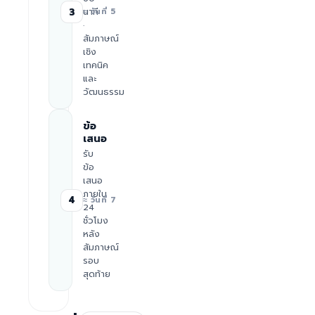
นาที
3
≈ วันที่ 5
·
สัมภาษณ์
เชิง
เทคนิค
และ
วัฒนธรรม
ข้อ
เสนอ
รับ
ข้อ
เสนอ
ภายใน
4
≈ วันที่ 7
24
ชั่วโมง
หลัง
สัมภาษณ์
รอบ
สุดท้าย