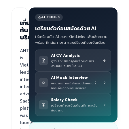
AI TOOLS
เกี่ยว
เตรียมตัวก่อนสมัครด้วย AI
กับ
บริษัท
ใช้เครื่องมือ AI ของ GetLinks เพื่อเช็กความ
พร้อม ฝึกสัมภาษณ์ และเปรียบเทียบเงินเดือน
ANTS 
AI CV Analysis
is 
ดูว่า CV ของคุณพร้อมสมัคร
Vietnam‘s 
งานกับบริษัทนี้แค่ไหน
leading 
AI Mock Interview
integrated 
ซ้อมสัมภาษณ์สำหรับตำแหน่งที่
internet 
ใกล้เคียงก่อนสมัครจริง
advertising 
Salary Check
SaaS 
เปรียบเทียบเงินเดือนที่คาดหวัง
platform 
กับตลาด
was 
founded 