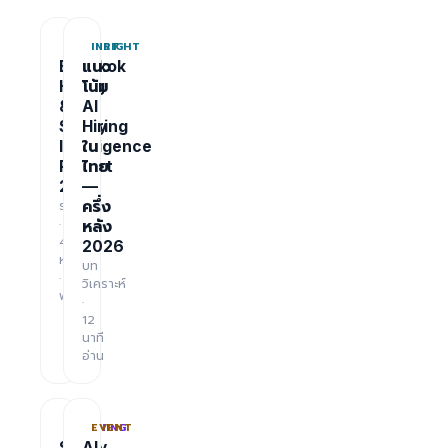
REPORT
INSIGHT
Bangkok
แนว
Hiring
โน้ม
&
AI
Salary
Hiring
Intelligence
ใน
Report
ไทย
2026
—
รายงาน
ครึ่ง
·
หลัง
48
2026
หน้า
บท
·
วิเคราะห์
ฟรี
·
12
นาที
อ่าน
TRAINING
EVENT
Salary
AI