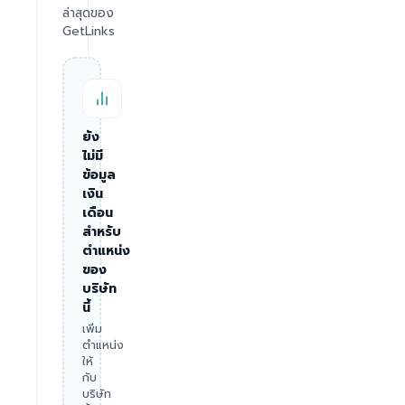
ล่าสุดของ
GetLinks
ยัง
ไม่มี
ข้อมูล
เงิน
เดือน
สำหรับ
ตำแหน่ง
ของ
บริษัท
นี้
เพิ่ม
ตำแหน่ง
ให้
กับ
บริษัท