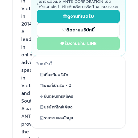
in 
เราจะแจ้งเมื่อ ANTS CORPORATION เปิด
ตำแหน่งใหม่ ปรับเงินเดือน หรือมี AI Interview
Vietnam 
in 
ดูงานที่เปิดรับ
2014. 
ติดตามบริษัทนี้
A 
leader 
รับงานผ่าน LINE
in 
online 
advertising 
ในหน้านี้
space 
เกี่ยวกับบริษัท
in 
Vietnam 
งานที่เปิดรับ · 0
and 
ขั้นตอนการสมัคร
Southeast 
บริษัทที่ใกล้เคียง
Asia, 
ANTS 
รายงานและข้อมูล
provides 
the 