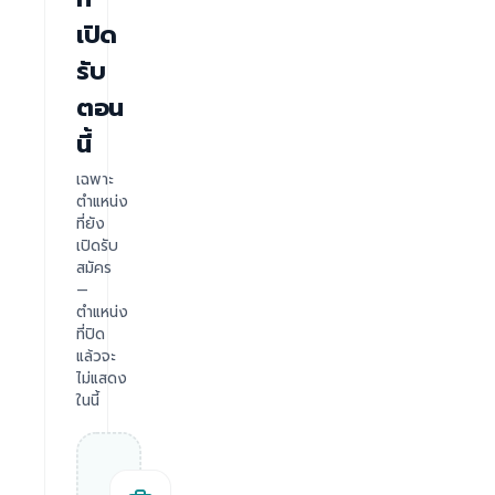
เปิด
รับ
ตอน
นี้
เฉพาะ
ตำแหน่ง
ที่ยัง
เปิดรับ
สมัคร
—
ตำแหน่ง
ที่ปิด
แล้วจะ
ไม่แสดง
ในนี้