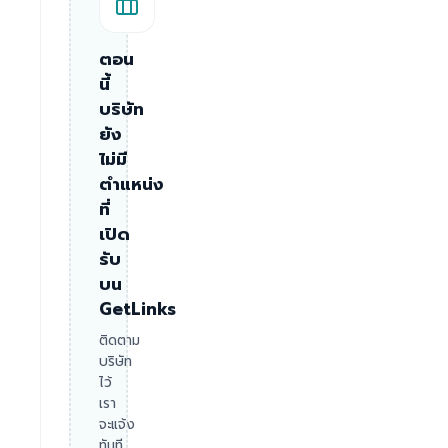
ตอน
นี้
บริษัท
ยัง
ไม่มี
ตำแหน่ง
ที่
เปิด
รับ
บน
GetLinks
ติดตาม
บริษัท
ไว้
เรา
จะแจ้ง
ทันที