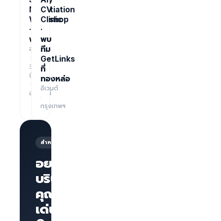
Negotiation
CV
Workshop
Clinic
·
·
ฟรี
พบ
อบรม
ทีม
·
GetLinks
3
ที่
ชั่วโมง
ทองหล่อ
·
อีเวนต์
ออนไลน์
·
กรุงเทพฯ
สำหรับนายจ้าง
อยากให้
บริษัทของ
คุณโดด
หน้าเพจ
บริษัทพร้อม
เด่นบน
แบรนด์