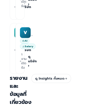
1
เปิด
ดู
›
งาน
รับ
บริษัท
เปิด
›
รับ
MAA group
Varisoft
M
V
—
—
AI
1
ดู
Salary
งาน
บริษัท
เปิด
1
›
รับ
ดู
งาน
บริษัท
เปิด
›
รับ
รายงาน
ดู Insights ทั้งหมด
และ
ข้อมูลที่
เกี่ยวข้อง