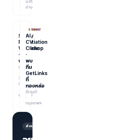
นาที
อ่าน
TRAINING
EVENT
Salary
AI
Negotiation
CV
Workshop
Clinic
·
·
ฟรี
พบ
อบรม
ทีม
·
GetLinks
3
ที่
ชั่วโมง
ทองหล่อ
·
อีเวนต์
ออนไลน์
·
กรุงเทพฯ
สำหรับนายจ้าง
อยากให้