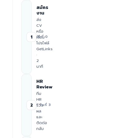
สมัคร
งาน
ส่ง
CV
หรือ
1
เชื่อม
วันที่ 0
โปรไฟล์
GetLinks
·
2
นาที
HR
Review
ทีม
HR
2
รีวิว
≈ วันที่ 3
ผล
และ
ติดต่อ
กลับ