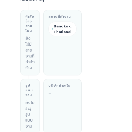
กำลัง
สถานที่ทำงาน
จ้าง
Bangkok,
สาย
ไหน
Thailand
ยัง
ไม่มี
สาย
งานที่
กำลัง
จ้าง
รูป
บริษัททำอะไร
แบบ
—
งาน
ยังไม่
ระบุ
รูป
แบบ
งาน