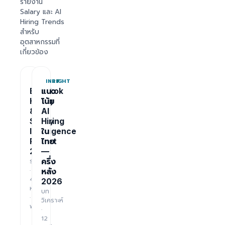
รายงาน
Salary และ AI
Hiring Trends
สำหรับ
อุตสาหกรรมที่
เกี่ยวข้อง
REPORT
INSIGHT
Bangkok
แนว
Hiring
โน้ม
&
AI
Salary
Hiring
Intelligence
ใน
Report
ไทย
2026
—
รายงาน
ครึ่ง
·
หลัง
48
2026
หน้า
บท
·
วิเคราะห์
ฟรี
·
12