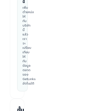
นี้
เพิ่ม
ตำแหน่ง
ให้
กับ
บริษัท
นี้
แล้ว
เรา
จะ
เปรียบ
เทียบ
ให้
กับ
ข้อมูล
ตลาด
ของ
GetLinks
อัตโนมัติ
ขั้น