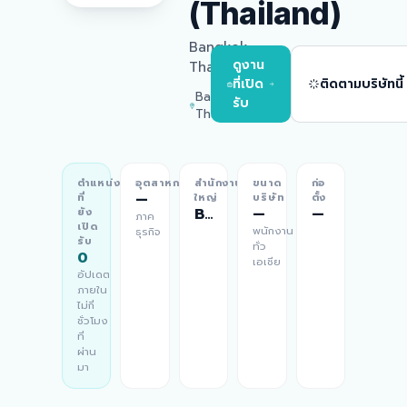
(Thailand)
Bangkok,
ดูงาน
Thailand
ที่เปิด
ติดตามบริษัทนี้
Bangkok,
รับ
Thailand
ตำแหน่ง
อุตสาหกรรม
สำนักงาน
ขนาด
ก่อ
—
ที่
ใหญ่
บริษัท
ตั้ง
Bangkok, Thailand
—
—
ยัง
ภาค
เปิด
พนักงาน
ธุรกิจ
รับ
ทั่ว
0
เอเชีย
อัปเดต
ภายใน
ไม่กี่
ชั่วโมง
ที่
ผ่าน
มา