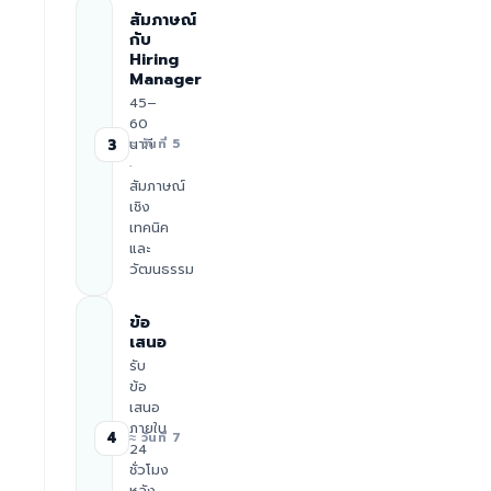
สัมภาษณ์
กับ
Hiring
Manager
45–
60
นาที
3
≈ วันที่ 5
·
สัมภาษณ์
เชิง
เทคนิค
และ
วัฒนธรรม
ข้อ
เสนอ
รับ
ข้อ
เสนอ
ภายใน
4
≈ วันที่ 7
24
ชั่วโมง
หลัง