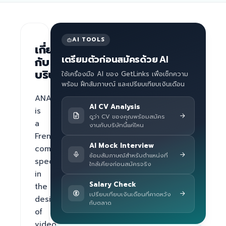
AI TOOLS
เกี่ยว
เตรียมตัวก่อนสมัครด้วย AI
กับ
บริษัท
ใช้เครื่องมือ AI ของ GetLinks เพื่อเช็กความ
พร้อม ฝึกสัมภาษณ์ และเปรียบเทียบเงินเดือน
ANAVEO 
AI CV Analysis
is 
ดูว่า CV ของคุณพร้อมสมัคร
a 
งานกับบริษัทนี้แค่ไหน
French 
AI Mock Interview
company 
ซ้อมสัมภาษณ์สำหรับตำแหน่งที่
specialized 
ใกล้เคียงก่อนสมัครจริง
in 
Salary Check
the 
เปรียบเทียบเงินเดือนที่คาดหวัง
design 
กับตลาด
of 
video 