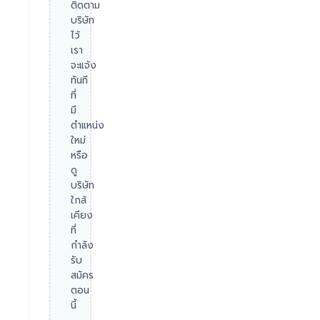
ติดตาม
บริษัท
ไว้
เรา
จะแจ้ง
ทันที
ที่
มี
ตำแหน่ง
ใหม่
หรือ
ดู
บริษัท
ใกล้
เคียง
ที่
กำลัง
รับ
สมัคร
ตอน
นี้