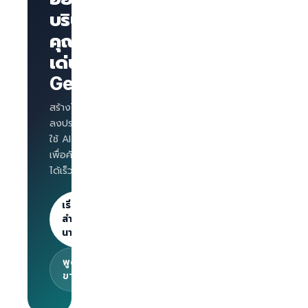
บริษัทของ
คุณโดด
หน้าเพจ
บริษัทพร้อม
เด่นบน
แบรนด์
GetLinks?
AI
Interview
สำหรับทุก
สร้างโปรไฟล์บริษัท
ตำแหน่ง
ลงประกาศงาน และ
Salary
ใช้ AI Interview
benchmark
เพื่อคัดกรองผู้สมัคร
สำหรับ
ได้เร็วขึ้น
นายจ้าง
ลงประกาศไม่
จำกัด · 30
เริ่มต้น
วันแรกฟรี
สำหรับ
นายจ้าง
พูดคุยกับทีม
ขาย