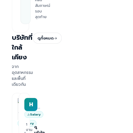
สัมภาษณ์
รอบ
สุดท้าย
บริษัทที่
ดูทั้งหมด
ใกล้
เคียง
จาก
อุตสาหกรรม
และพื้นที่
เดียวกัน
HRWork
H
AiROVA AI Consultant
—
—
Salary
Salary
1
ดู
งาน
บริษัท