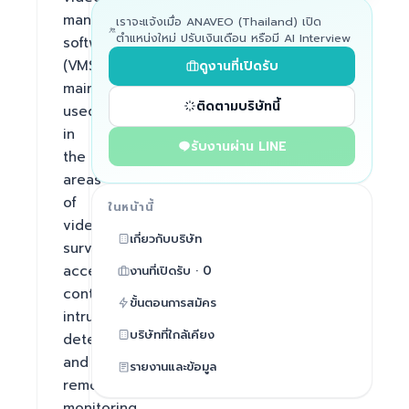
management 
เราจะแจ้งเมื่อ ANAVEO (Thailand) เปิด
ตำแหน่งใหม่ ปรับเงินเดือน หรือมี AI Interview
software 
(VMS), 
ดูงานที่เปิดรับ
mainly 
ติดตามบริษัทนี้
used 
in 
รับงานผ่าน LINE
the 
areas 
of 
ในหน้านี้
video 
เกี่ยวกับบริษัท
surveillance, 
access 
งานที่เปิดรับ · 0
control, 
ขั้นตอนการสมัคร
intrusion 
บริษัทที่ใกล้เคียง
detection 
and 
รายงานและข้อมูล
remote 
monitoring.