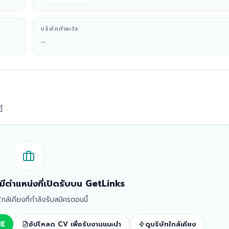
บริษัททำอะไร
—
้
ม่มีตำแหน่งที่เปิดรับบน GetLinks
ทใกล้เคียงที่กำลังรับสมัครตอนนี้
NE
อัปโหลด CV เพื่อรับงานแนะนำ
ดูบริษัทใกล้เคียง