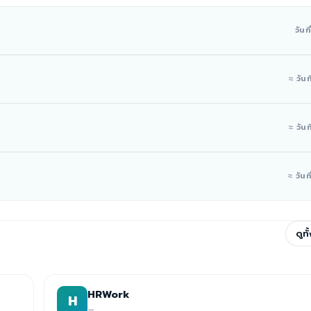
วันท
≈ วันท
≈ วันท
≈ วันที
ดูท
HRWork
H
—