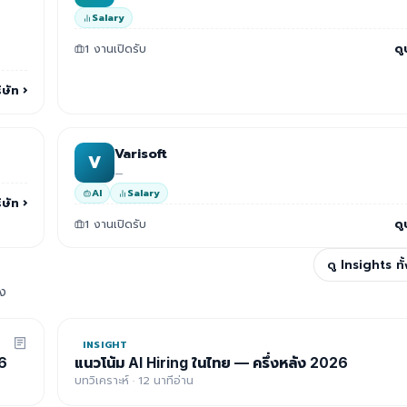
Salary
1 งานเปิดรับ
ดู
ิษัท
›
Varisoft
V
—
AI
Salary
ิษัท
›
1 งานเปิดรับ
ดู
ดู Insights ท
อง
INSIGHT
6
แนวโน้ม AI Hiring ในไทย — ครึ่งหลัง 2026
บทวิเคราะห์ · 12 นาทีอ่าน