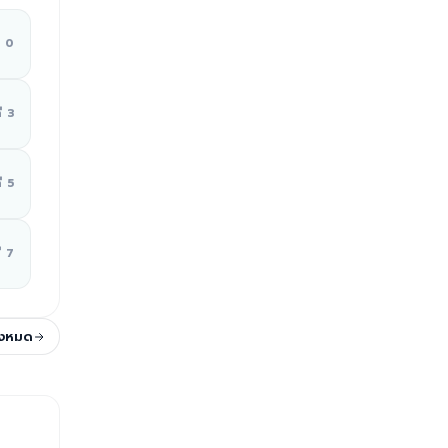
ี่ 0
ี่ 3
ี่ 5
่ 7
ั้งหมด