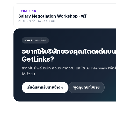
TRAINING
Salary Negotiation Workshop · ฟรี
อบรม · 3 ชั่วโมง · ออนไลน์
สำหรับนายจ้าง
อยากให้บริษัทของคุณโดดเด่นบน
GetLinks?
สร้างโปรไฟล์บริษัท ลงประกาศงาน และใช้ AI Interview เพื่อ
ได้เร็วขึ้น
เริ่มต้นสำหรับนายจ้าง
พูดคุยกับทีมขาย