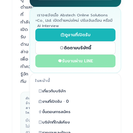
ตำแหน่ง
ที่
เราจะแจ้งเมื่อ Abstech Online Solutions
Co., Ltd. เปิดตำแหน่งใหม่ ปรับเงินเดือน หรือมี
กำลัง
AI Interview
เปิด
ดูงานที่เปิดรับ
รับ
ด้าน
ติดตามบริษัทนี้
ล่าง
เพื่อ
รับงานผ่าน LINE
ทำความ
รู้จัก
ในหน้านี้
ทีม
เกี่ยวกับบริษัท
กำลัง
สถานที่ทำงาน
งานที่เปิดรับ · 0
จ้าง
Bangkok
สาย
ขั้นตอนการสมัคร
ไหน
ยัง
บริษัทที่ใกล้เคียง
ไม่มี
สาย
รายงานและข้อมูล