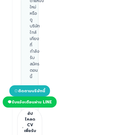
ตำแหน่ง
ใหม่
หรือ
ดู
บริษัท
ใกล้
เคียง
ที่
กำลัง
รับ
สมัคร
ตอน
นี้
ติดตามบริษัทนี้
รับแจ้งเตือนผ่าน LINE
อัป
โหลด
CV
เพื่อรับ