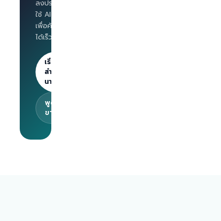
ตำแหน่ง
ลงประกาศงาน และ
Salary
ใช้ AI Interview
benchmark
เพื่อคัดกรองผู้สมัคร
สำหรับ
ได้เร็วขึ้น
นายจ้าง
ลงประกาศไม่
จำกัด · 30
เริ่มต้น
วันแรกฟรี
สำหรับ
นายจ้าง
พูดคุยกับทีม
ขาย