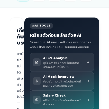
AI TOOLS
เกี่ยว
เตรียมตัวก่อนสมัครด้วย AI
กับ
บริษัท
ใช้เครื่องมือ AI ของ GetLinks เพื่อเช็กความ
พร้อม ฝึกสัมภาษณ์ และเปรียบเทียบเงินเดือน
บริษัท
AI CV Analysis
ยัง
ดูว่า CV ของคุณพร้อมสมัคร
ไม่
งานกับบริษัทนี้แค่ไหน
ได้
AI Mock Interview
เพิ่ม
ซ้อมสัมภาษณ์สำหรับตำแหน่งที่
คำ
ใกล้เคียงก่อนสมัครจริง
อธิบาย
Salary Check
โปรไฟล์ 
เปรียบเทียบเงินเดือนที่คาดหวัง
— 
กับตลาด
ดู