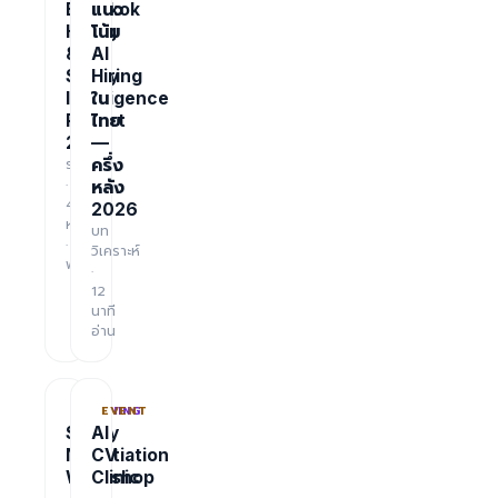
Bangkok
แนว
Hiring
โน้ม
&
AI
Salary
Hiring
Intelligence
ใน
Report
ไทย
2026
—
รายงาน
ครึ่ง
·
หลัง
48
2026
หน้า
บท
·
วิเคราะห์
ฟรี
·
12
นาที
อ่าน
TRAINING
EVENT
Salary
AI
Negotiation
CV
Workshop
Clinic