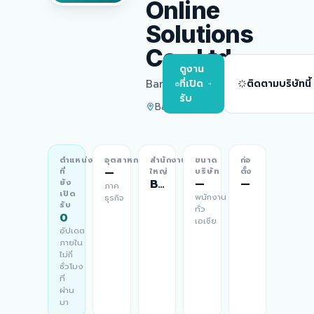
Online
Solutions
Co., Ltd.
ดูงาน
Bangkok
ที่เปิด
ติดตามบริษัทนี้
รับ
Bangkok
ตำแหน่ง
อุตสาหกรรม
สำนักงาน
ขนาด
ก่อ
—
ที่
ใหญ่
บริษัท
ตั้ง
Bangkok
—
—
ยัง
ภาค
เปิด
พนักงาน
ธุรกิจ
รับ
ทั่ว
0
เอเชีย
อัปเดต
ภายใน
ไม่กี่
ชั่วโมง
ที่
ผ่าน
มา