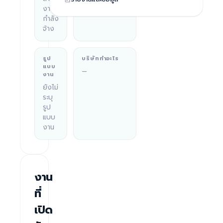
งานที่
กำลัง
จ้าง
รูป
บริษัททำอะไร
แบบ
—
งาน
ยังไม่
ระบุ
รูป
แบบ
งาน
งาน
ที่
เปิด