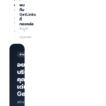
·
·
ฟรี
พบ
อบรม
ทีม
·
GetLinks
3
ที่
ชั่วโมง
ทองหล่อ
·
อีเวนต์
ออนไลน์
·
กรุงเทพฯ
สำหรับนายจ้าง
อยากให้
บริษัทของ
คุณโดด
หน้าเพจ
บริษัทพร้อม
เด่นบน
แบรนด์
GetLinks?
AI
Interview
สำหรับทุก
สร้างโปรไฟล์บริษัท