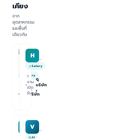
เคียง
จาก
อุตสาหกรรม
และพื้นที่
เดียวกัน
HRWork
H
AiROVA AI Consultant
—
—
Salary
Salary
1
ดู
งาน
บริษัท
1
เปิด
ดู
›
งาน
รับ
บริษัท
เปิด
›
รับ
MAA group
Varisoft
M
V
—
—
AI