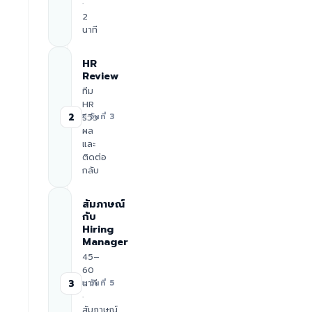
·
2
นาที
HR
Review
ทีม
HR
2
รีวิว
≈ วันที่ 3
ผล
และ
ติดต่อ
กลับ
สัมภาษณ์
กับ
Hiring
Manager
45–
60
นาที
3
≈ วันที่ 5
·
สัมภาษณ์