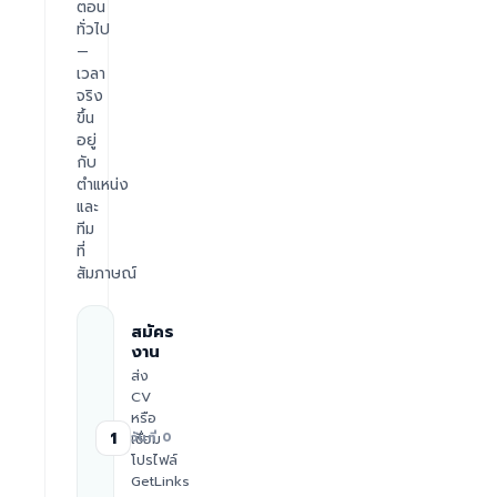
ตอน
ทั่วไป
—
เวลา
จริง
ขึ้น
อยู่
กับ
ตำแหน่ง
และ
ทีม
ที่
สัมภาษณ์
สมัคร
งาน
ส่ง
CV
หรือ
1
เชื่อม
วันที่ 0
โปรไฟล์
GetLinks