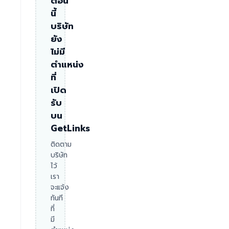
ตอน
นี้
บริษัท
ยัง
ไม่มี
ตำแหน่ง
ที่
เปิด
รับ
บน
GetLinks
ติดตาม
บริษัท
ไว้
เรา
จะแจ้ง
ทันที
ที่
มี