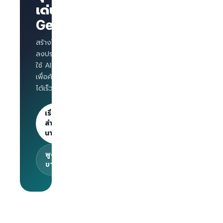
บริษัทพร้อม
เด่นบน
แบรนด์
GetLinks?
AI
Interview
สำหรับทุก
สร้างโปรไฟล์บริษัท
ตำแหน่ง
ลงประกาศงาน และ
Salary
ใช้ AI Interview
benchmark
เพื่อคัดกรองผู้สมัคร
สำหรับ
ได้เร็วขึ้น
นายจ้าง
ลงประกาศไม่
จำกัด · 30
เริ่มต้น
วันแรกฟรี
สำหรับ
นายจ้าง
พูดคุยกับทีม
ขาย