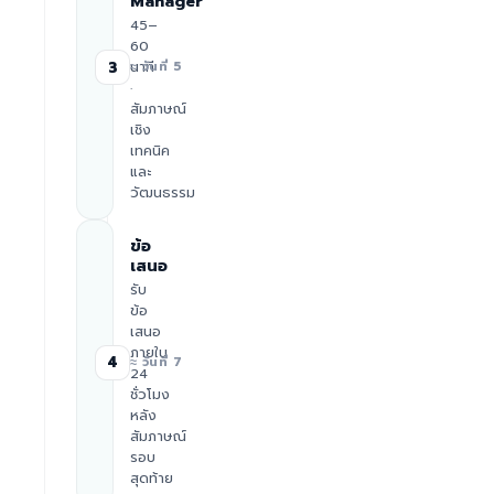
Manager
45–
60
นาที
3
≈ วันที่ 5
·
สัมภาษณ์
เชิง
เทคนิค
และ
วัฒนธรรม
ข้อ
เสนอ
รับ
ข้อ
เสนอ
ภายใน
4
≈ วันที่ 7
24
ชั่วโมง
หลัง
สัมภาษณ์
รอบ
สุดท้าย