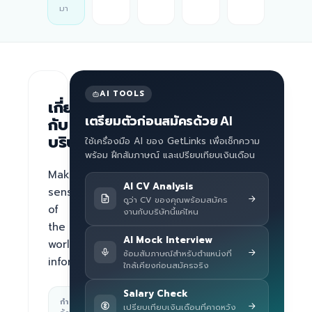
มา
AI TOOLS
เกี่ยว
เตรียมตัวก่อนสมัครด้วย AI
กับ
บริษัท
ใช้เครื่องมือ AI ของ GetLinks เพื่อเช็กความ
พร้อม ฝึกสัมภาษณ์ และเปรียบเทียบเงินเดือน
Make 
AI CV Analysis
sense 
ดูว่า CV ของคุณพร้อมสมัคร
of 
งานกับบริษัทนี้แค่ไหน
the 
AI Mock Interview
world's 
ซ้อมสัมภาษณ์สำหรับตำแหน่งที่
information
ใกล้เคียงก่อนสมัครจริง
Salary Check
กำลัง
สถานที่ทำงาน
เปรียบเทียบเงินเดือนที่คาดหวัง