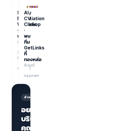
TRAINING
EVENT
Salary
AI
Negotiation
CV
Workshop
Clinic
·
·
ฟรี
พบ
อบรม
ทีม
·
GetLinks
3
ที่
ชั่วโมง
ทองหล่อ
·
อีเวนต์
ออนไลน์
·
กรุงเทพฯ
สำหรับนายจ้าง
อยากให้
บริษัทของ
คุณโดด
หน้าเพจ