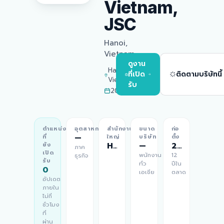
Vietnam,
JSC
Hanoi,
Vietnam
ดูงาน
Hanoi,
ที่เปิด
ติดตามบริษัทนี้
Vietnam
รับ
2014
ตำแหน่ง
อุตสาหกรรม
สำนักงาน
ขนาด
ก่อ
—
ที่
ใหญ่
บริษัท
ตั้ง
Hanoi, Vietnam
—
2014
ยัง
ภาค
เปิด
พนักงาน
12
ธุรกิจ
รับ
ทั่ว
ปีใน
0
เอเชีย
ตลาด
อัปเดต
ภายใน
ไม่กี่
ชั่วโมง
ที่
ผ่าน