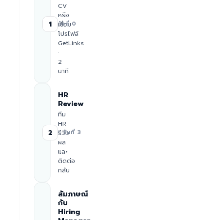
CV
หรือ
1
เชื่อม
วันที่ 0
โปรไฟล์
GetLinks
·
2
นาที
HR
Review
ทีม
HR
2
รีวิว
≈ วันที่ 3
ผล
และ
ติดต่อ
กลับ
สัมภาษณ์
กับ
Hiring