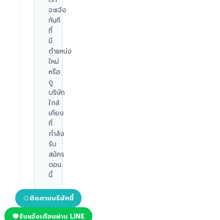
จะแจ้ง
ทันที
ที่
มี
ตำแหน่ง
ใหม่
หรือ
ดู
บริษัท
ใกล้
เคียง
ที่
กำลัง
รับ
สมัคร
ตอน
นี้
ติดตามบริษัทนี้
รับแจ้งเตือนผ่าน LINE