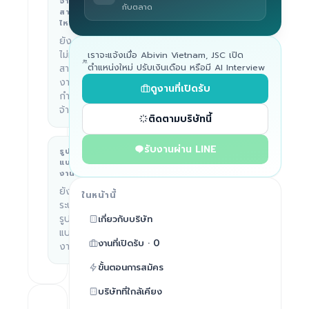
จ้าง
กับตลาด
Hanoi,
สาย
ไหน
Vietnam
ยัง
ไม่มี
เราจะแจ้งเมื่อ Abivin Vietnam, JSC เปิด
ตำแหน่งใหม่ ปรับเงินเดือน หรือมี AI Interview
สาย
งานที่
ดูงานที่เปิดรับ
กำลัง
จ้าง
ติดตามบริษัทนี้
รับงานผ่าน LINE
รูป
บริษัททำอะไร
แบบ
—
งาน
ยังไม่
ในหน้านี้
ระบุ
รูป
เกี่ยวกับบริษัท
แบบ
งานที่เปิดรับ · 0
งาน
ขั้นตอนการสมัคร
บริษัทที่ใกล้เคียง