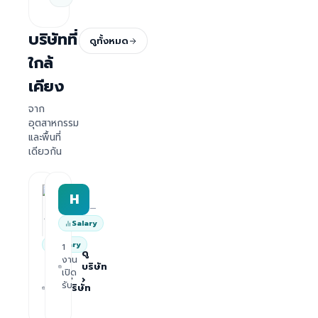
บริษัทที่
ดูทั้งหมด
ใกล้
เคียง
จาก
อุตสาหกรรม
และพื้นที่
เดียวกัน
HRWork
H
AiROVA AI Consultant
—
—
Salary
Salary
1
ดู
งาน
บริษัท
1
เปิด
ดู
›
งาน
รับ
บริษัท
เปิด
›
รับ