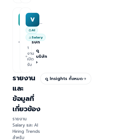
MAA group
Varisoft
M
V
—
—
AI
1
ดู
Salary
งาน
บริษัท
เปิด
1
›
รับ
ดู
งาน
บริษัท
เปิด
›
รับ
รายงาน
ดู Insights ทั้งหมด
และ
ข้อมูลที่
เกี่ยวข้อง
รายงาน
Salary และ AI
Hiring Trends
สำหรับ