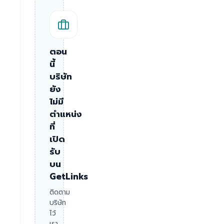
ตอน
นี้
บริษัท
ยัง
ไม่มี
ตำแหน่ง
ที่
เปิด
รับ
บน
GetLinks
ติดตาม
บริษัท
ไว้
เรา