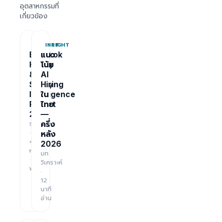
อุตสาหกรรมที่
เกี่ยวข้อง
REPORT
INSIGHT
Bangkok
แนว
Hiring
โน้ม
&
AI
Salary
Hiring
Intelligence
ใน
Report
ไทย
2026
—
รายงาน
ครึ่ง
·
หลัง
48
2026
หน้า
บท
·
วิเคราะห์
ฟรี
·
12
นาที
อ่าน