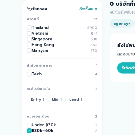
0
บริษัทที
ตัวกรอง
ล้างทั้งหมด
หน้าโปรไฟล์บร
สถานที่
15
agency
×
Thailand
5900
Vietnam
841
Singapore
538
Hong Kong
ยังไม่พบ
362
Malaysia
170
ลองขยายพื
กำลังหาคนสาย
1
รีเซ็ต
Tech
4
ระดับตำแหน่ง
3
Entry
Mid
Lead
1
1
1
ช่วงเงินเดือน
2
Under ฿30k
2
฿30k–60k
2