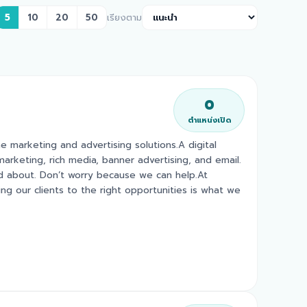
5
10
20
50
เรียงตาม
0
ตำแหน่งเปิด
ne marketing and advertising solutions.A digital
rketing, rich media, banner advertising, and email.
ed about. Don’t worry because we can help.At
ing our clients to the right opportunities is what we