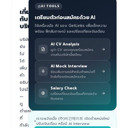
AI TOOLS
เกี่ยว
เตรียมตัวก่อนสมัครด้วย AI
กับ
บริษัท
ใช้เครื่องมือ AI ของ GetLinks เพื่อเช็กความ
พร้อม ฝึกสัมภาษณ์ และเปรียบเทียบเงินเดือน
บริษัท
AI CV Analysis
ยัง
ดูว่า CV ของคุณพร้อมสมัคร
ไม่
งานกับบริษัทนี้แค่ไหน
ได้
AI Mock Interview
เพิ่ม
ซ้อมสัมภาษณ์สำหรับตำแหน่งที่
คำ
ใกล้เคียงก่อนสมัครจริง
อธิบาย
Salary Check
โปรไฟล์ 
เปรียบเทียบเงินเดือนที่คาดหวัง
— 
กับตลาด
ดู
ตำแหน่ง
ที่
เราจะแจ้งเมื่อ (주)비긴메이트 เปิดตำแหน่งใหม่
ปรับเงินเดือน หรือมี AI Interview
กำลัง