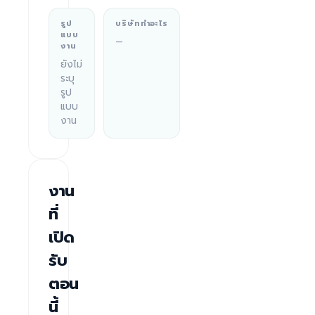
รูป
บริษัททำอะไร
แบบ
—
งาน
ยังไม่
ระบุ
รูป
แบบ
งาน
งาน
ที่
เปิด
รับ
ตอน
นี้