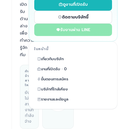
เปิด
ดูงานที่เปิดรับ
รับ
ติดตามบริษัทนี้
ด้าน
ล่าง
รับงานผ่าน LINE
เพื่อ
ทำความ
รู้จัก
ในหน้านี้
ทีม
เกี่ยวกับบริษัท
งานที่เปิดรับ · 0
กำลัง
สถานที่
จ้าง
ทำงาน
ขั้นตอนการสมัคร
สาย
대한민
ไหน
บริษัทที่ใกล้เคียง
국 서울
ยัง
특별시,
ไม่มี
รายงานและข้อมูล
South
สาย
Korea
งานที่
กำลัง
จ้าง