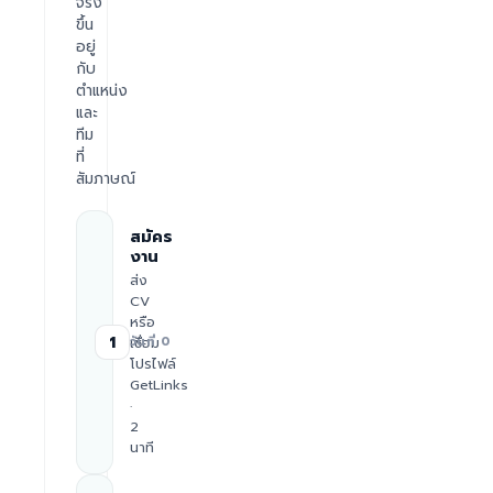
จริง
ขึ้น
อยู่
กับ
ตำแหน่ง
และ
ทีม
ที่
สัมภาษณ์
สมัคร
งาน
ส่ง
CV
หรือ
1
เชื่อม
วันที่ 0
โปรไฟล์
GetLinks
·
2
นาที