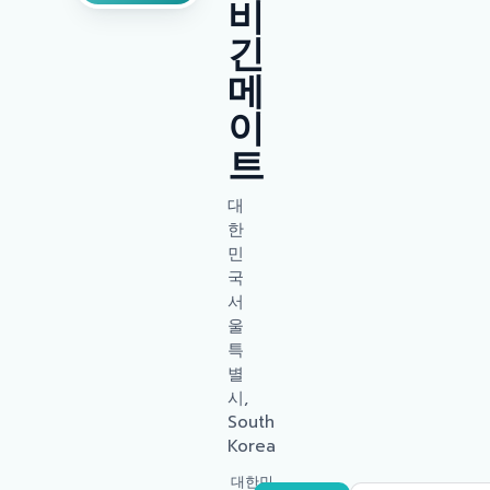
비
긴
메
이
트
대
한
민
국
서
울
특
별
시,
South
Korea
대한민