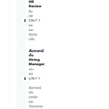
HR
Review
ทีม
HR
2
รีวิว
≈ วันที่ 3
ผล
และ
ติดต่อ
กลับ
สัมภาษณ์
กับ
Hiring
Manager
45–
60
นาที
3
≈ วันที่ 5
·
สัมภาษณ์
เชิง
เทคนิค
และ
วัฒนธรรม