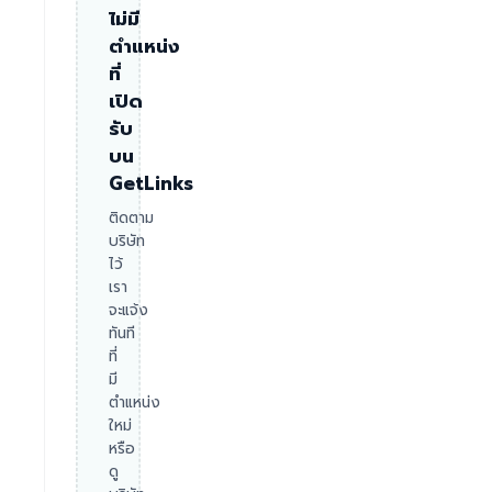
ไม่มี
ตำแหน่ง
ที่
เปิด
รับ
บน
GetLinks
ติดตาม
บริษัท
ไว้
เรา
จะแจ้ง
ทันที
ที่
มี
ตำแหน่ง
ใหม่
หรือ
ดู