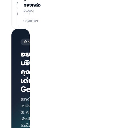
ชั่วโมง
ทองหล่อ
·
อีเวนต์
ออนไลน์
·
กรุงเทพฯ
สำหรับนายจ้าง
อยากให้
บริษัทของ
คุณโดด
หน้าเพจ
บริษัทพร้อม
เด่นบน
แบรนด์
GetLinks?
AI
Interview
สำหรับทุก
สร้างโปรไฟล์บริษัท
ตำแหน่ง
ลงประกาศงาน และ
Salary
ใช้ AI Interview
benchmark
เพื่อคัดกรองผู้สมัคร
สำหรับ
ได้เร็วขึ้น
นายจ้าง