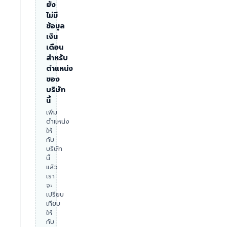
ยัง
ไม่มี
ข้อมูล
เงิน
เดือน
สำหรับ
ตำแหน่ง
ของ
บริษัท
นี้
เพิ่ม
ตำแหน่ง
ให้
กับ
บริษัท
นี้
แล้ว
เรา
จะ
เปรียบ
เทียบ
ให้
กับ