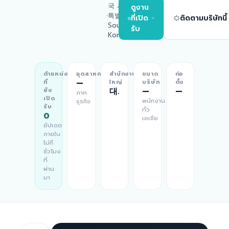
국 서울
ดูงาน
특별시,
ที่เปิด
ติดตามบริษัทนี้
South
รับ
Korea
ตำแหน่ง
อุตสาหกรรม
สำนักงาน
ขนาด
ก่อ
—
ที่
ใหญ่
บริษัท
ตั้ง
대한민국 서울특별시, South Korea
—
—
ยัง
ภาค
เปิด
พนักงาน
ธุรกิจ
รับ
ทั่ว
0
เอเชีย
อัปเดต
ภายใน
ไม่กี่
ชั่วโมง
ที่
ผ่าน
มา