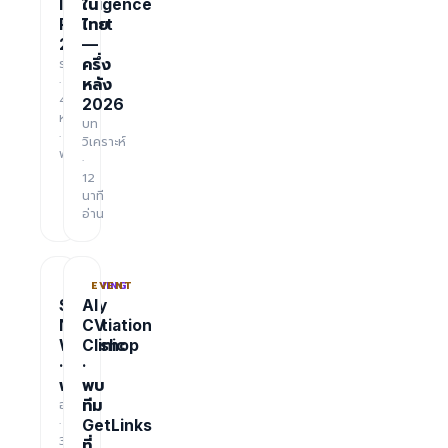
Intelligence
ใน
Report
ไทย
2026
—
รายงาน
ครึ่ง
·
หลัง
48
2026
หน้า
บท
·
วิเคราะห์
ฟรี
·
12
นาที
อ่าน
TRAINING
EVENT
Salary
AI
Negotiation
CV
Workshop
Clinic
·
·
ฟรี
พบ
อบรม
ทีม
·
GetLinks
3
ที่