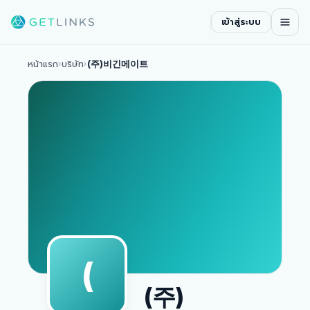
เข้าสู่ระบบ
หน้าแรก
›
บริษัท
›
(주)비긴메이트
(
(주)