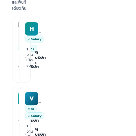
และพื้นที่
เดียวกัน
HRWork
H
AiROVA AI Consultant
—
—
Salary
Salary
1
ดู
งาน
บริษัท
1
เปิด
ดู
›
งาน
รับ
บริษัท
เปิด
›
รับ
MAA group
Varisoft
M
V
—
—
AI
1
ดู
Salary
งาน
บริษัท
เปิด
1
›
รับ
ดู
งาน
บริษัท