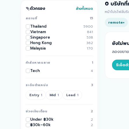
0
บริษัทที
ตัวกรอง
ล้างทั้งหมด
หน้าโปรไฟล์บร
สถานที่
15
remote
×
Thailand
5900
Vietnam
841
Singapore
538
Hong Kong
ยังไม่พบ
362
Malaysia
170
ลองขยายพื
กำลังหาคนสาย
1
รีเซ็ต
Tech
4
ระดับตำแหน่ง
3
Entry
Mid
Lead
1
1
1
ช่วงเงินเดือน
2
Under ฿30k
2
฿30k–60k
2